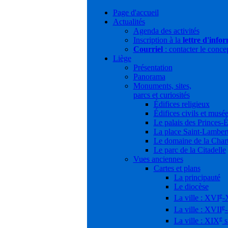
Page d'accueil
Actualités
Agenda des activités
Inscription à la
lettre d'info
Courriel
: contacter le conce
Liège
Présentation
Panorama
Monuments, sites,
parcs et curiosités
Édifices religieux
Édifices civils et musé
Le palais des Princes-
La place Saint-Lamber
Le domaine de la Char
Le parc de la Citadelle
Vues anciennes
Cartes et plans
La principauté
Le diocèse
e
La ville : XVI
-
e
La ville : XVII
e
La ville : XIX
s