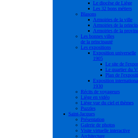
Le diocèse de Liège
Les 32 bons métiers
Blasons
Armoiries de la ville
Armoiries de la princip
Armoiries de la provin
Les bonnes villes
de la principauté
Les expositions
Exposition universelle
1905
Le site de l'expo
Le quartier du V
Plan de l'exposit
Exposition internationa
1930
Récits de voyageurs
Liège en vidéo
Liège vue du ciel et thèmes
Puzzles
Saint-Jacques
Présentation
Galerie de photos
Visite virtuelle interactive
Architecture