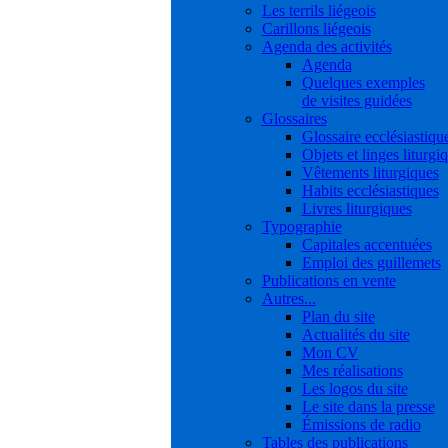
Les terrils liégeois
Carillons liégeois
Agenda des activités
Agenda
Quelques exemples
de visites guidées
Glossaires
Glossaire ecclésiastiqu
Objets et linges liturgi
Vêtements liturgiques
Habits ecclésiastiques
Livres liturgiques
Typographie
Capitales accentuées
Emploi des guillemets
Publications en vente
Autres...
Plan du site
Actualités du site
Mon CV
Mes réalisations
Les logos du site
Le site dans la presse
Émissions de radio
Tables des publications