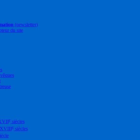
rmation
(newsletter)
pteur du site
es
Évêques
t
treuse
e
XVII
siècles
e
-XVIII
siècles
iècle