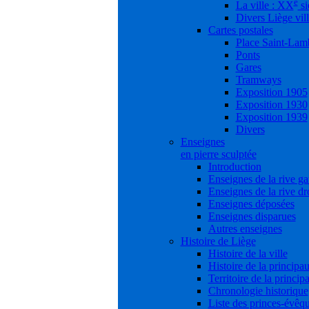
e
La ville : XX
si
Divers Liège vil
Cartes postales
Place Saint-Lam
Ponts
Gares
Tramways
Exposition 1905
Exposition 1930
Exposition 1939
Divers
Enseignes
en pierre sculptée
Introduction
Enseignes de la rive g
Enseignes de la rive dr
Enseignes déposées
Enseignes disparues
Autres enseignes
Histoire de Liège
Histoire de la ville
Histoire de la principau
Territoire de la princip
Chronologie historique
Liste des princes-évêq