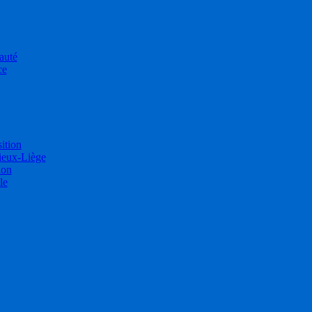
auté
ce
sition
ieux-Liège
ion
le