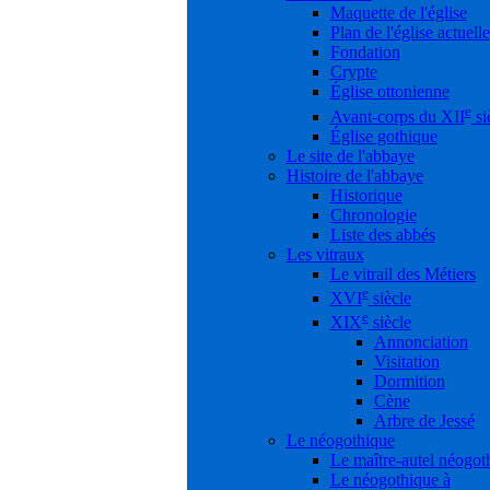
Maquette de l'église
Plan de l'église actuelle
Fondation
Crypte
Église ottonienne
e
Avant-corps du XII
si
Église gothique
Le site de l'abbaye
Histoire de l'abbaye
Historique
Chronologie
Liste des abbés
Les vitraux
Le vitrail des Métiers
e
XVI
siècle
e
XIX
siècle
Annonciation
Visitation
Dormition
Cène
Arbre de Jessé
Le néogothique
Le maître-autel néogot
Le néogothique à