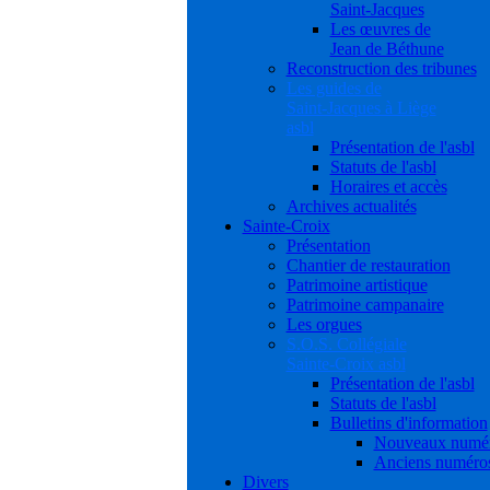
Saint-Jacques
Les œuvres de
Jean de Béthune
Reconstruction des tribunes
Les guides de
Saint-Jacques à Liège
asbl
Présentation de l'asbl
Statuts de l'asbl
Horaires et accès
Archives actualités
Sainte-Croix
Présentation
Chantier de restauration
Patrimoine artistique
Patrimoine campanaire
Les orgues
S.O.S. Collégiale
Sainte-Croix asbl
Présentation de l'asbl
Statuts de l'asbl
Bulletins d'information
Nouveaux numé
Anciens numéro
Divers