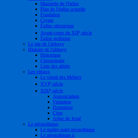
Maquette de l'église
Plan de l'église actuelle
Fondation
Crypte
Église ottonienne
e
Avant-corps du XII
siècle
Église gothique
Le site de l'abbaye
Histoire de l'abbaye
Historique
Chronologie
Liste des abbés
Les vitraux
Le vitrail des Métiers
e
XVI
siècle
e
XIX
siècle
Annonciation
Visitation
Dormition
Cène
Arbre de Jessé
Le néogothique
Le maître-autel néogothique
Le néogothique à