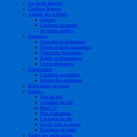
Les terrils liégeois
Carillons liégeois
Agenda des activités
Agenda
Quelques exemples
de visites guidées
Glossaires
Glossaire ecclésiastique
Objets et linges liturgiques
Vêtements liturgiques
Habits ecclésiastiques
Livres liturgiques
Typographie
Capitales accentuées
Emploi des guillemets
Publications en vente
Autres...
Plan du site
Actualités du site
Mon CV
Mes réalisations
Les logos du site
Le site dans la presse
Émissions de radio
Tables des publications