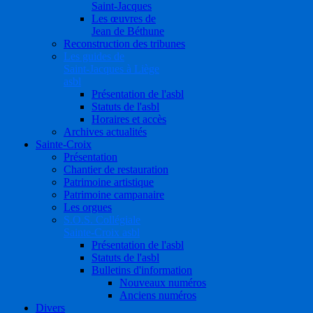
Saint-Jacques
Les œuvres de
Jean de Béthune
Reconstruction des tribunes
Les guides de
Saint-Jacques à Liège
asbl
Présentation de l'asbl
Statuts de l'asbl
Horaires et accès
Archives actualités
Sainte-Croix
Présentation
Chantier de restauration
Patrimoine artistique
Patrimoine campanaire
Les orgues
S.O.S. Collégiale
Sainte-Croix asbl
Présentation de l'asbl
Statuts de l'asbl
Bulletins d'information
Nouveaux numéros
Anciens numéros
Divers