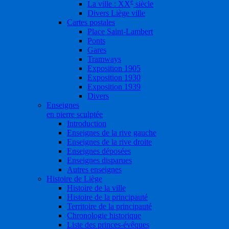
e
La ville : XX
siècle
Divers Liège ville
Cartes postales
Place Saint-Lambert
Ponts
Gares
Tramways
Exposition 1905
Exposition 1930
Exposition 1939
Divers
Enseignes
en pierre sculptée
Introduction
Enseignes de la rive gauche
Enseignes de la rive droite
Enseignes déposées
Enseignes disparues
Autres enseignes
Histoire de Liège
Histoire de la ville
Histoire de la principauté
Territoire de la principauté
Chronologie historique
Liste des princes-évêques