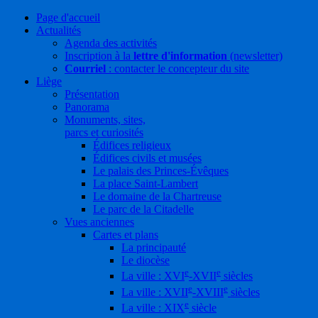
Page d'accueil
Actualités
Agenda des activités
Inscription à la
lettre d'information
(newsletter)
Courriel
: contacter le concepteur du site
Liège
Présentation
Panorama
Monuments, sites,
parcs et curiosités
Édifices religieux
Édifices civils et musées
Le palais des Princes-Évêques
La place Saint-Lambert
Le domaine de la Chartreuse
Le parc de la Citadelle
Vues anciennes
Cartes et plans
La principauté
Le diocèse
e
e
La ville : XVI
-XVII
siècles
e
e
La ville : XVII
-XVIII
siècles
e
La ville : XIX
siècle