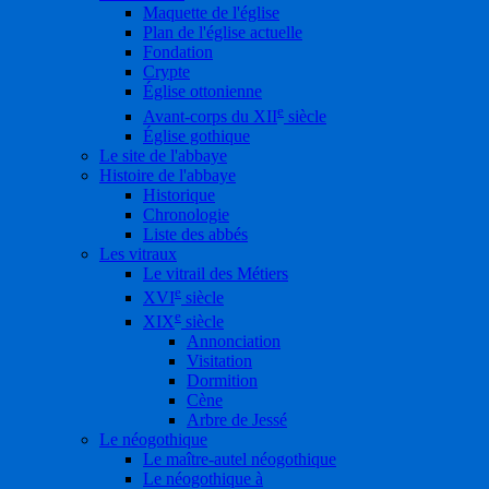
Maquette de l'église
Plan de l'église actuelle
Fondation
Crypte
Église ottonienne
e
Avant-corps du XII
siècle
Église gothique
Le site de l'abbaye
Histoire de l'abbaye
Historique
Chronologie
Liste des abbés
Les vitraux
Le vitrail des Métiers
e
XVI
siècle
e
XIX
siècle
Annonciation
Visitation
Dormition
Cène
Arbre de Jessé
Le néogothique
Le maître-autel néogothique
Le néogothique à