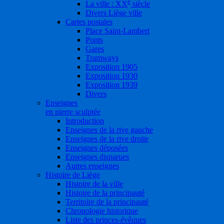
e
La ville : XX
siècle
Divers Liège ville
Cartes postales
Place Saint-Lambert
Ponts
Gares
Tramways
Exposition 1905
Exposition 1930
Exposition 1939
Divers
Enseignes
en pierre sculptée
Introduction
Enseignes de la rive gauche
Enseignes de la rive droite
Enseignes déposées
Enseignes disparues
Autres enseignes
Histoire de Liège
Histoire de la ville
Histoire de la principauté
Territoire de la principauté
Chronologie historique
Liste des princes-évêques