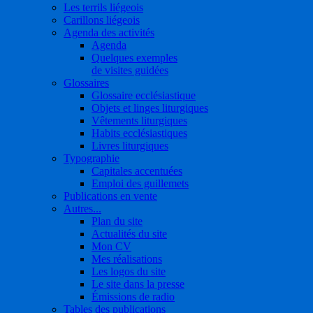
Les terrils liégeois
Carillons liégeois
Agenda des activités
Agenda
Quelques exemples
de visites guidées
Glossaires
Glossaire ecclésiastique
Objets et linges liturgiques
Vêtements liturgiques
Habits ecclésiastiques
Livres liturgiques
Typographie
Capitales accentuées
Emploi des guillemets
Publications en vente
Autres...
Plan du site
Actualités du site
Mon CV
Mes réalisations
Les logos du site
Le site dans la presse
Émissions de radio
Tables des publications