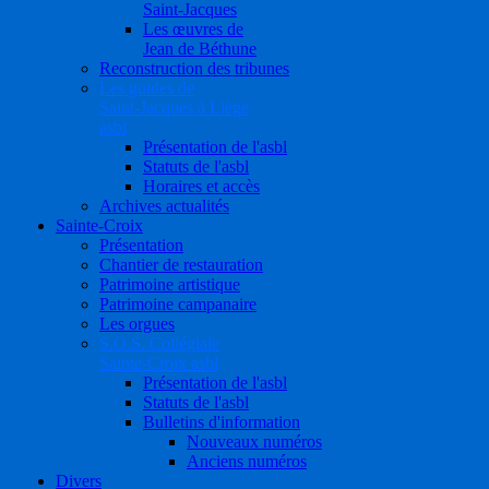
Saint-Jacques
Les œuvres de
Jean de Béthune
Reconstruction des tribunes
Les guides de
Saint-Jacques à Liège
asbl
Présentation de l'asbl
Statuts de l'asbl
Horaires et accès
Archives actualités
Sainte-Croix
Présentation
Chantier de restauration
Patrimoine artistique
Patrimoine campanaire
Les orgues
S.O.S. Collégiale
Sainte-Croix asbl
Présentation de l'asbl
Statuts de l'asbl
Bulletins d'information
Nouveaux numéros
Anciens numéros
Divers