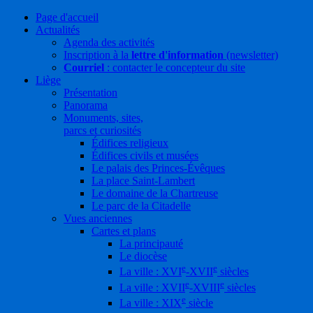
Page d'accueil
Actualités
Agenda des activités
Inscription à la
lettre d'information
(newsletter)
Courriel
: contacter le concepteur du site
Liège
Présentation
Panorama
Monuments, sites,
parcs et curiosités
Édifices religieux
Édifices civils et musées
Le palais des Princes-Évêques
La place Saint-Lambert
Le domaine de la Chartreuse
Le parc de la Citadelle
Vues anciennes
Cartes et plans
La principauté
Le diocèse
e
e
La ville : XVI
-XVII
siècles
e
e
La ville : XVII
-XVIII
siècles
e
La ville : XIX
siècle