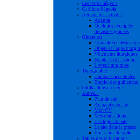
Les terrils liégeois
Carillons liégeois
Agenda des activités
Agenda
Quelques exemples
de visites guidées
Glossaires
Glossaire ecclésiastiqu
Objets et linges liturgi
Vêtements liturgiques
Habits ecclésiastiques
Livres liturgiques
Typographie
Capitales accentuées
Emploi des guillemets
Publications en vente
Autres...
Plan du site
Actualités du site
Mon CV
Mes réalisations
Les logos du site
Le site dans la presse
Émissions de radio
Tables des publications