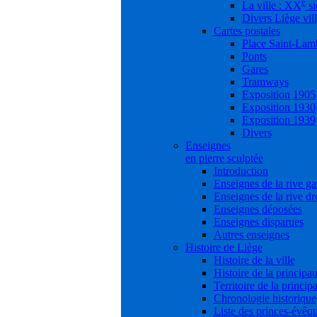
e
La ville : XX
si
Divers Liège vil
Cartes postales
Place Saint-Lam
Ponts
Gares
Tramways
Exposition 1905
Exposition 1930
Exposition 1939
Divers
Enseignes
en pierre sculptée
Introduction
Enseignes de la rive g
Enseignes de la rive dr
Enseignes déposées
Enseignes disparues
Autres enseignes
Histoire de Liège
Histoire de la ville
Histoire de la principau
Territoire de la princip
Chronologie historique
Liste des princes-évêq