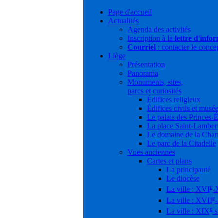
Page d'accueil
Actualités
Agenda des activités
Inscription à la
lettre d'info
Courriel
: contacter le conce
Liège
Présentation
Panorama
Monuments, sites,
parcs et curiosités
Édifices religieux
Édifices civils et musé
Le palais des Princes-
La place Saint-Lamber
Le domaine de la Char
Le parc de la Citadelle
Vues anciennes
Cartes et plans
La principauté
Le diocèse
e
La ville : XVI
-
e
La ville : XVII
e
La ville : XIX
s