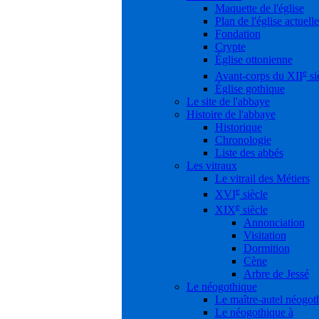
Maquette de l'église
Plan de l'église actuelle
Fondation
Crypte
Église ottonienne
e
Avant-corps du XII
si
Église gothique
Le site de l'abbaye
Histoire de l'abbaye
Historique
Chronologie
Liste des abbés
Les vitraux
Le vitrail des Métiers
e
XVI
siècle
e
XIX
siècle
Annonciation
Visitation
Dormition
Cène
Arbre de Jessé
Le néogothique
Le maître-autel néogot
Le néogothique à