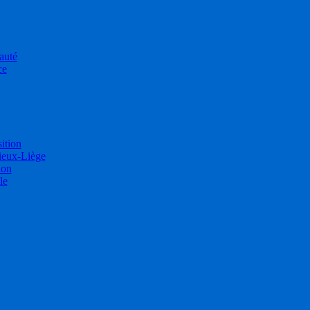
auté
ce
sition
ieux-Liège
ion
le