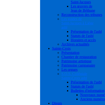
Saint-Jacques
Les œuvres de
Jean de Béthune
Reconstruction des tribunes
Les guides de
Saint-Jacques à Liège
asbl
Présentation de l'asbl
Statuts de l'asbl
Horaires et accès
Archives actualités
Sainte-Croix
Présentation
Chantier de restauration
Patrimoine artistique
Patrimoine campanaire
Les orgues
S.O.S. Collégiale
Sainte-Croix asbl
Présentation de l'asbl
Statuts de l'asbl
Bulletins d'information
Nouveaux numé
Anciens numéro
Divers