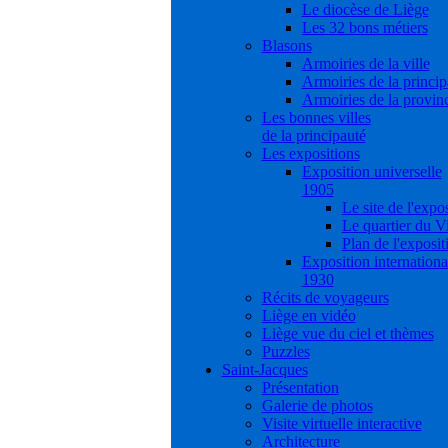
Le diocèse de Liège
Les 32 bons métiers
Blasons
Armoiries de la ville
Armoiries de la princip
Armoiries de la provin
Les bonnes villes
de la principauté
Les expositions
Exposition universelle
1905
Le site de l'expo
Le quartier du V
Plan de l'exposit
Exposition internationa
1930
Récits de voyageurs
Liège en vidéo
Liège vue du ciel et thèmes
Puzzles
Saint-Jacques
Présentation
Galerie de photos
Visite virtuelle interactive
Architecture