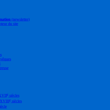
rmation
(newsletter)
pteur du site
es
Évêques
t
treuse
e
XVII
siècles
e
-XVIII
siècles
iècle