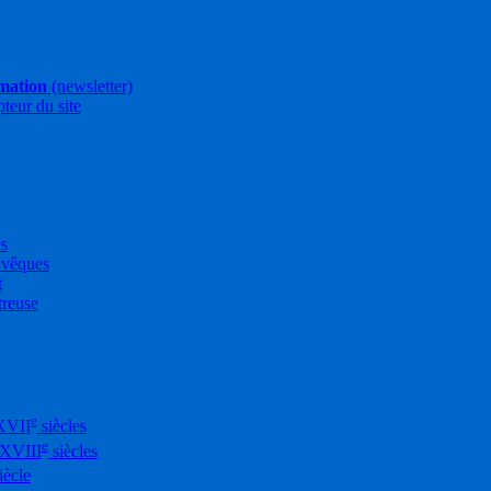
rmation
(newsletter)
pteur du site
es
Évêques
t
treuse
e
XVII
siècles
e
-XVIII
siècles
iècle