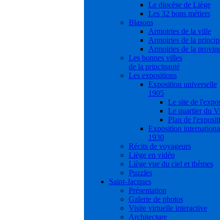
Le diocèse de Liège
Les 32 bons métiers
Blasons
Armoiries de la ville
Armoiries de la princip
Armoiries de la provin
Les bonnes villes
de la principauté
Les expositions
Exposition universelle
1905
Le site de l'expo
Le quartier du V
Plan de l'exposit
Exposition internationa
1930
Récits de voyageurs
Liège en vidéo
Liège vue du ciel et thèmes
Puzzles
Saint-Jacques
Présentation
Galerie de photos
Visite virtuelle interactive
Architecture