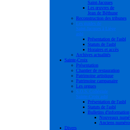
Saint-Jacques
Les œuvres de
Jean de Béthune
Reconstruction des tribunes
Les guides de
Saint-Jacques à Liège
asbl
Présentation de l'asbl
Statuts de l'asbl
Horaires et accès
Archives actualités
Sainte-Croix
Présentation
Chantier de restauration
Patrimoine artistique
Patrimoine campanaire
Les orgues
S.O.S. Collégiale
Sainte-Croix asbl
Présentation de l'asbl
Statuts de l'asbl
Bulletins d'information
Nouveaux numé
Anciens numéro
Divers