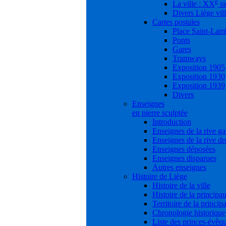
e
La ville : XX
si
Divers Liège vil
Cartes postales
Place Saint-Lam
Ponts
Gares
Tramways
Exposition 1905
Exposition 1930
Exposition 1939
Divers
Enseignes
en pierre sculptée
Introduction
Enseignes de la rive g
Enseignes de la rive dr
Enseignes déposées
Enseignes disparues
Autres enseignes
Histoire de Liège
Histoire de la ville
Histoire de la principau
Territoire de la princip
Chronologie historique
Liste des princes-évêq