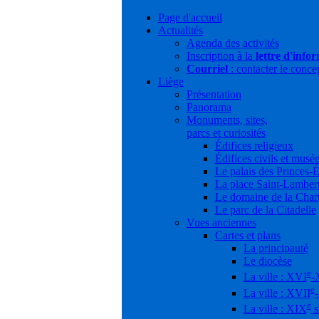
Page d'accueil
Actualités
Agenda des activités
Inscription à la
lettre d'info
Courriel
: contacter le conce
Liège
Présentation
Panorama
Monuments, sites,
parcs et curiosités
Édifices religieux
Édifices civils et musé
Le palais des Princes-
La place Saint-Lamber
Le domaine de la Char
Le parc de la Citadelle
Vues anciennes
Cartes et plans
La principauté
Le diocèse
e
La ville : XVI
-
e
La ville : XVII
e
La ville : XIX
s