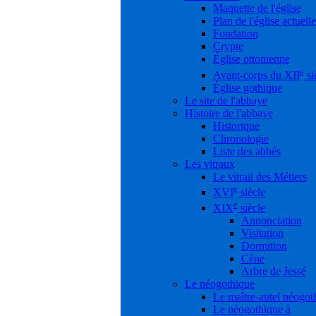
Maquette de l'église
Plan de l'église actuelle
Fondation
Crypte
Église ottonienne
e
Avant-corps du XII
si
Église gothique
Le site de l'abbaye
Histoire de l'abbaye
Historique
Chronologie
Liste des abbés
Les vitraux
Le vitrail des Métiers
e
XVI
siècle
e
XIX
siècle
Annonciation
Visitation
Dormition
Cène
Arbre de Jessé
Le néogothique
Le maître-autel néogot
Le néogothique à