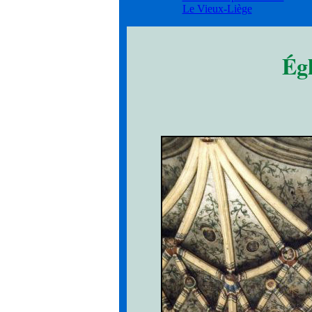
Le Vieux-Liège
Égl