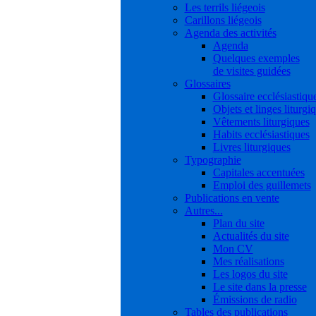
Les terrils liégeois
Carillons liégeois
Agenda des activités
Agenda
Quelques exemples
de visites guidées
Glossaires
Glossaire ecclésiastiqu
Objets et linges liturgi
Vêtements liturgiques
Habits ecclésiastiques
Livres liturgiques
Typographie
Capitales accentuées
Emploi des guillemets
Publications en vente
Autres...
Plan du site
Actualités du site
Mon CV
Mes réalisations
Les logos du site
Le site dans la presse
Émissions de radio
Tables des publications