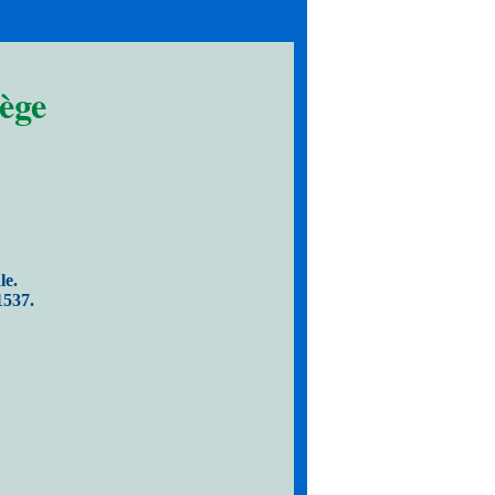
ège
le.
1537.