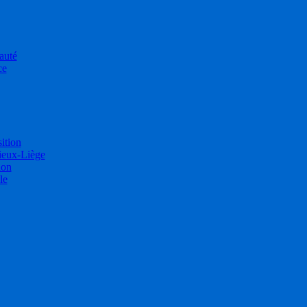
auté
ce
sition
ieux-Liège
ion
le