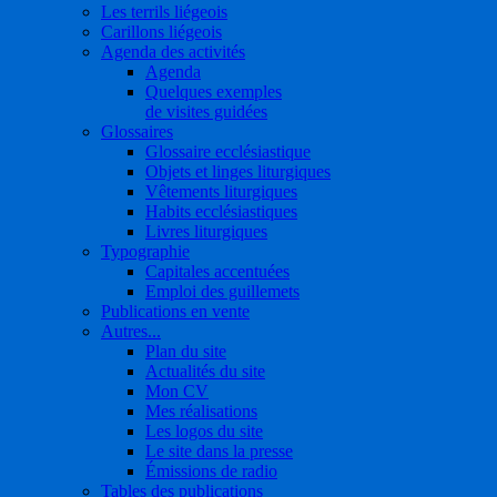
Les terrils liégeois
Carillons liégeois
Agenda des activités
Agenda
Quelques exemples
de visites guidées
Glossaires
Glossaire ecclésiastique
Objets et linges liturgiques
Vêtements liturgiques
Habits ecclésiastiques
Livres liturgiques
Typographie
Capitales accentuées
Emploi des guillemets
Publications en vente
Autres...
Plan du site
Actualités du site
Mon CV
Mes réalisations
Les logos du site
Le site dans la presse
Émissions de radio
Tables des publications