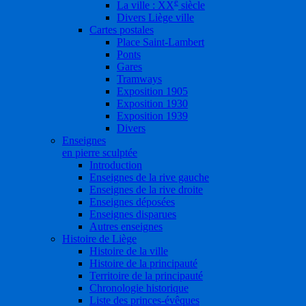
e
La ville : XX
siècle
Divers Liège ville
Cartes postales
Place Saint-Lambert
Ponts
Gares
Tramways
Exposition 1905
Exposition 1930
Exposition 1939
Divers
Enseignes
en pierre sculptée
Introduction
Enseignes de la rive gauche
Enseignes de la rive droite
Enseignes déposées
Enseignes disparues
Autres enseignes
Histoire de Liège
Histoire de la ville
Histoire de la principauté
Territoire de la principauté
Chronologie historique
Liste des princes-évêques