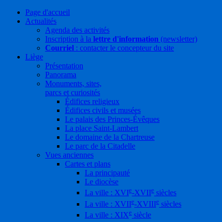
Page d'accueil
Actualités
Agenda des activités
Inscription à la
lettre d'information
(newsletter)
Courriel
: contacter le concepteur du site
Liège
Présentation
Panorama
Monuments, sites,
parcs et curiosités
Édifices religieux
Édifices civils et musées
Le palais des Princes-Évêques
La place Saint-Lambert
Le domaine de la Chartreuse
Le parc de la Citadelle
Vues anciennes
Cartes et plans
La principauté
Le diocèse
e
e
La ville : XVI
-XVII
siècles
e
e
La ville : XVII
-XVIII
siècles
e
La ville : XIX
siècle