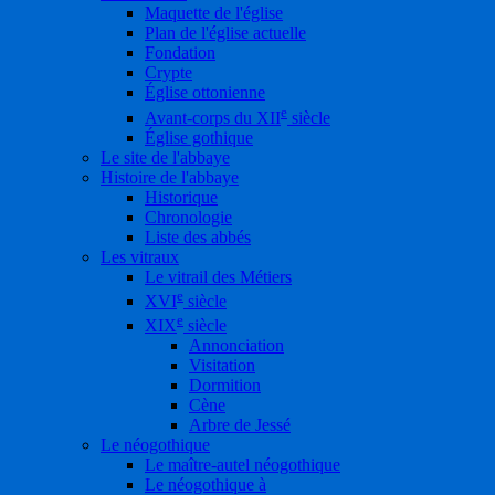
Maquette de l'église
Plan de l'église actuelle
Fondation
Crypte
Église ottonienne
e
Avant-corps du XII
siècle
Église gothique
Le site de l'abbaye
Histoire de l'abbaye
Historique
Chronologie
Liste des abbés
Les vitraux
Le vitrail des Métiers
e
XVI
siècle
e
XIX
siècle
Annonciation
Visitation
Dormition
Cène
Arbre de Jessé
Le néogothique
Le maître-autel néogothique
Le néogothique à