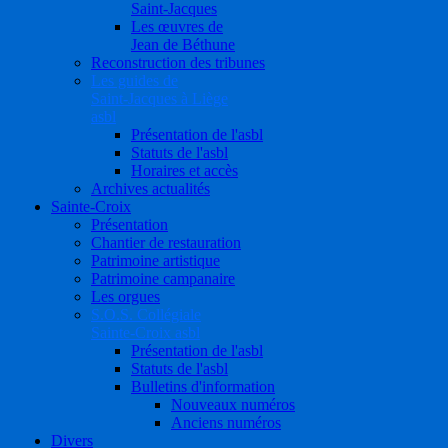
Saint-Jacques
Les œuvres de
Jean de Béthune
Reconstruction des tribunes
Les guides de
Saint-Jacques à Liège
asbl
Présentation de l'asbl
Statuts de l'asbl
Horaires et accès
Archives actualités
Sainte-Croix
Présentation
Chantier de restauration
Patrimoine artistique
Patrimoine campanaire
Les orgues
S.O.S. Collégiale
Sainte-Croix asbl
Présentation de l'asbl
Statuts de l'asbl
Bulletins d'information
Nouveaux numéros
Anciens numéros
Divers