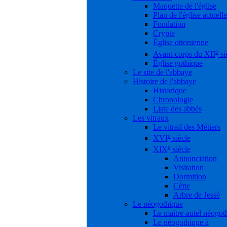
Maquette de l'église
Plan de l'église actuelle
Fondation
Crypte
Église ottonienne
e
Avant-corps du XII
si
Église gothique
Le site de l'abbaye
Histoire de l'abbaye
Historique
Chronologie
Liste des abbés
Les vitraux
Le vitrail des Métiers
e
XVI
siècle
e
XIX
siècle
Annonciation
Visitation
Dormition
Cène
Arbre de Jessé
Le néogothique
Le maître-autel néogot
Le néogothique à