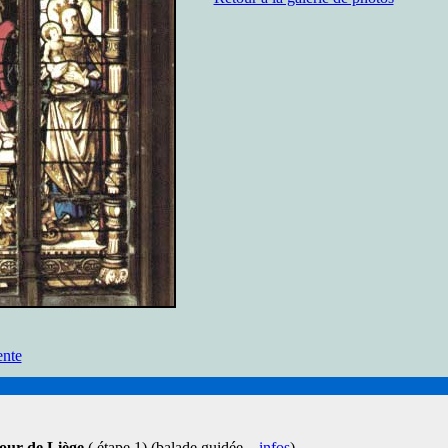
our de Liège
( étape 1) (balade guidée –
infos
)