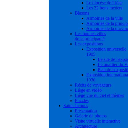
Le diocèse de Liège
Les 32 bons métiers
Blasons
Armoiries de la ville
Armoiries de la princip
Armoiries de la provin
Les bonnes villes
de la principauté
Les expositions
Exposition universelle
1905
Le site de l'expo
Le quartier du V
Plan de l'exposit
Exposition internationa
1930
Récits de voyageurs
Liège en vidéo
Liège vue du ciel et thèmes
Puzzles
Saint-Jacques
Présentation
Galerie de photos
Visite virtuelle interactive
Architecture