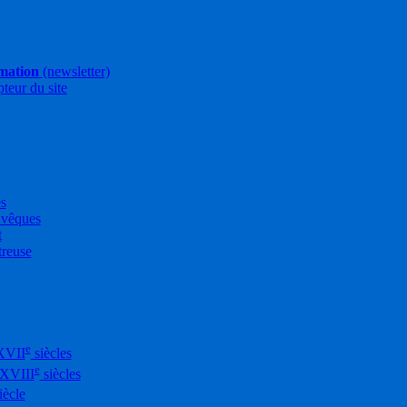
rmation
(newsletter)
pteur du site
es
Évêques
t
treuse
e
XVII
siècles
e
-XVIII
siècles
iècle