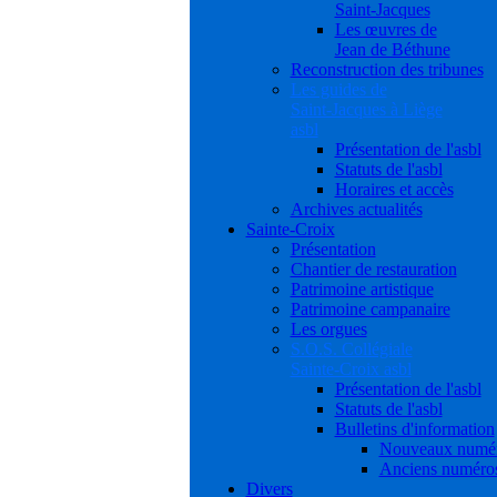
Saint-Jacques
Les œuvres de
Jean de Béthune
Reconstruction des tribunes
Les guides de
Saint-Jacques à Liège
asbl
Présentation de l'asbl
Statuts de l'asbl
Horaires et accès
Archives actualités
Sainte-Croix
Présentation
Chantier de restauration
Patrimoine artistique
Patrimoine campanaire
Les orgues
S.O.S. Collégiale
Sainte-Croix asbl
Présentation de l'asbl
Statuts de l'asbl
Bulletins d'information
Nouveaux numé
Anciens numéro
Divers