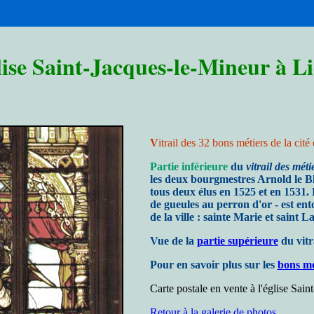
ise Saint-Jacques-le-Mineur à Li
V
itrail des 32 bons métiers de la cité
Partie inférieure
du
vitrail des méti
les deux bourgmestres Arnold le B
tous deux élus en 1525 et en 1531. 
de gueules au perron d'or - est ent
de la ville : sainte Marie et saint 
Vue de la
partie supérieure
du vitr
Pour en savoir plus sur les
bons mé
Carte postale en vente à l'église Sain
Retour à la galerie de photos