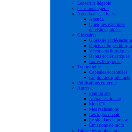
Les terrils liégeois
Carillons liégeois
Agenda des activités
Agenda
Quelques exemples
de visites guidées
Glossaires
Glossaire ecclésiastiqu
Objets et linges liturgi
Vêtements liturgiques
Habits ecclésiastiques
Livres liturgiques
Typographie
Capitales accentuées
Emploi des guillemets
Publications en vente
Autres...
Plan du site
Actualités du site
Mon CV
Mes réalisations
Les logos du site
Le site dans la presse
Émissions de radio
Tables des publications