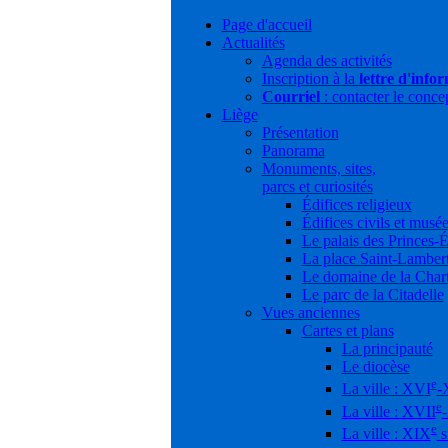
Page d'accueil
Actualités
Agenda des activités
Inscription à la
lettre d'info
Courriel
: contacter le conce
Liège
Présentation
Panorama
Monuments, sites,
parcs et curiosités
Édifices religieux
Édifices civils et musé
Le palais des Princes-
La place Saint-Lamber
Le domaine de la Char
Le parc de la Citadelle
Vues anciennes
Cartes et plans
La principauté
Le diocèse
e
La ville : XVI
-
e
La ville : XVII
e
La ville : XIX
s