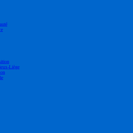
auté
ce
sition
ieux-Liège
ion
le