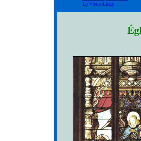
Le Vieux-Liège
Égl