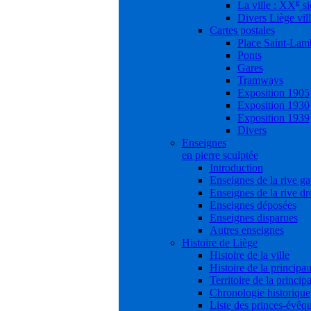
e
La ville : XX
si
Divers Liège vil
Cartes postales
Place Saint-Lam
Ponts
Gares
Tramways
Exposition 1905
Exposition 1930
Exposition 1939
Divers
Enseignes
en pierre sculptée
Introduction
Enseignes de la rive g
Enseignes de la rive dr
Enseignes déposées
Enseignes disparues
Autres enseignes
Histoire de Liège
Histoire de la ville
Histoire de la principau
Territoire de la princip
Chronologie historique
Liste des princes-évêq