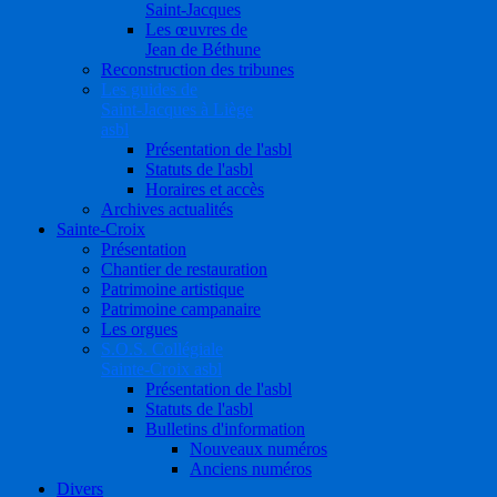
Saint-Jacques
Les œuvres de
Jean de Béthune
Reconstruction des tribunes
Les guides de
Saint-Jacques à Liège
asbl
Présentation de l'asbl
Statuts de l'asbl
Horaires et accès
Archives actualités
Sainte-Croix
Présentation
Chantier de restauration
Patrimoine artistique
Patrimoine campanaire
Les orgues
S.O.S. Collégiale
Sainte-Croix asbl
Présentation de l'asbl
Statuts de l'asbl
Bulletins d'information
Nouveaux numéros
Anciens numéros
Divers