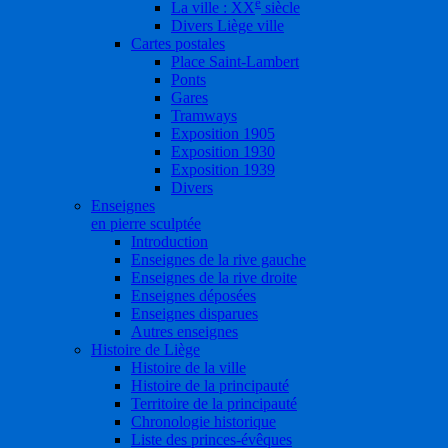
e
La ville : XX
siècle
Divers Liège ville
Cartes postales
Place Saint-Lambert
Ponts
Gares
Tramways
Exposition 1905
Exposition 1930
Exposition 1939
Divers
Enseignes
en pierre sculptée
Introduction
Enseignes de la rive gauche
Enseignes de la rive droite
Enseignes déposées
Enseignes disparues
Autres enseignes
Histoire de Liège
Histoire de la ville
Histoire de la principauté
Territoire de la principauté
Chronologie historique
Liste des princes-évêques