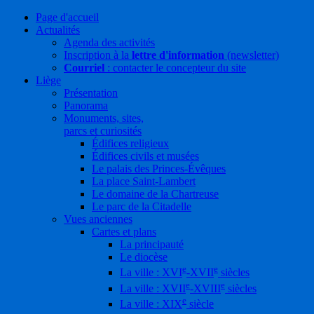
Page d'accueil
Actualités
Agenda des activités
Inscription à la
lettre d'information
(newsletter)
Courriel
: contacter le concepteur du site
Liège
Présentation
Panorama
Monuments, sites,
parcs et curiosités
Édifices religieux
Édifices civils et musées
Le palais des Princes-Évêques
La place Saint-Lambert
Le domaine de la Chartreuse
Le parc de la Citadelle
Vues anciennes
Cartes et plans
La principauté
Le diocèse
e
e
La ville : XVI
-XVII
siècles
e
e
La ville : XVII
-XVIII
siècles
e
La ville : XIX
siècle