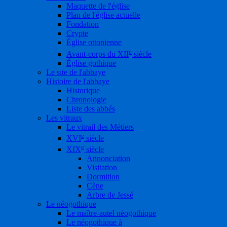
Maquette de l'église
Plan de l'église actuelle
Fondation
Crypte
Église ottonienne
e
Avant-corps du XII
siècle
Église gothique
Le site de l'abbaye
Histoire de l'abbaye
Historique
Chronologie
Liste des abbés
Les vitraux
Le vitrail des Métiers
e
XVI
siècle
e
XIX
siècle
Annonciation
Visitation
Dormition
Cène
Arbre de Jessé
Le néogothique
Le maître-autel néogothique
Le néogothique à