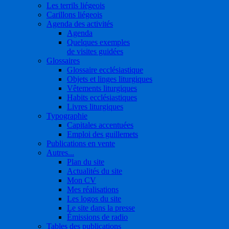
Les terrils liégeois
Carillons liégeois
Agenda des activités
Agenda
Quelques exemples
de visites guidées
Glossaires
Glossaire ecclésiastique
Objets et linges liturgiques
Vêtements liturgiques
Habits ecclésiastiques
Livres liturgiques
Typographie
Capitales accentuées
Emploi des guillemets
Publications en vente
Autres...
Plan du site
Actualités du site
Mon CV
Mes réalisations
Les logos du site
Le site dans la presse
Émissions de radio
Tables des publications