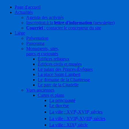
Page d'accueil
Actualités
Agenda des activités
Inscription à la
lettre d'information
(newsletter)
Courriel
: contacter le concepteur du site
Liège
Présentation
Panorama
Monuments, sites,
parcs et curiosités
Édifices religieux
Édifices civils et musées
Le palais des Princes-Évêques
La place Saint-Lambert
Le domaine de la Chartreuse
Le parc de la Citadelle
Vues anciennes
Cartes et plans
La principauté
Le diocèse
e
e
La ville : XVI
-XVII
siècles
e
e
La ville : XVII
-XVIII
siècles
e
La ville : XIX
siècle