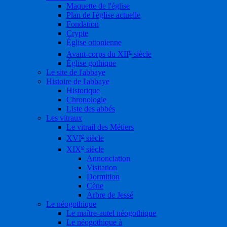
Maquette de l'église
Plan de l'église actuelle
Fondation
Crypte
Église ottonienne
e
Avant-corps du XII
siècle
Église gothique
Le site de l'abbaye
Histoire de l'abbaye
Historique
Chronologie
Liste des abbés
Les vitraux
Le vitrail des Métiers
e
XVI
siècle
e
XIX
siècle
Annonciation
Visitation
Dormition
Cène
Arbre de Jessé
Le néogothique
Le maître-autel néogothique
Le néogothique à