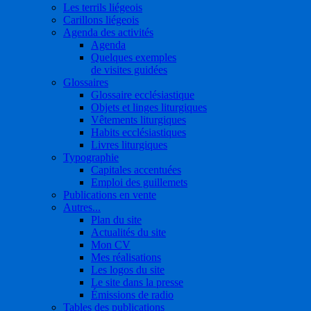
Les terrils liégeois
Carillons liégeois
Agenda des activités
Agenda
Quelques exemples
de visites guidées
Glossaires
Glossaire ecclésiastique
Objets et linges liturgiques
Vêtements liturgiques
Habits ecclésiastiques
Livres liturgiques
Typographie
Capitales accentuées
Emploi des guillemets
Publications en vente
Autres...
Plan du site
Actualités du site
Mon CV
Mes réalisations
Les logos du site
Le site dans la presse
Émissions de radio
Tables des publications