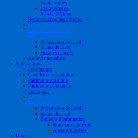
Saint-Jacques
Les œuvres de
Jean de Béthune
Reconstruction des tribunes
Les guides de
Saint-Jacques à Liège
asbl
Présentation de l'asbl
Statuts de l'asbl
Horaires et accès
Archives actualités
Sainte-Croix
Présentation
Chantier de restauration
Patrimoine artistique
Patrimoine campanaire
Les orgues
S.O.S. Collégiale
Sainte-Croix asbl
Présentation de l'asbl
Statuts de l'asbl
Bulletins d'information
Nouveaux numéros
Anciens numéros
Divers