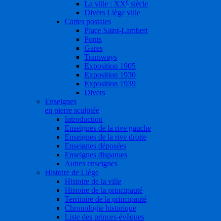
e
La ville : XX
siècle
Divers Liège ville
Cartes postales
Place Saint-Lambert
Ponts
Gares
Tramways
Exposition 1905
Exposition 1930
Exposition 1939
Divers
Enseignes
en pierre sculptée
Introduction
Enseignes de la rive gauche
Enseignes de la rive droite
Enseignes déposées
Enseignes disparues
Autres enseignes
Histoire de Liège
Histoire de la ville
Histoire de la principauté
Territoire de la principauté
Chronologie historique
Liste des princes-évêques