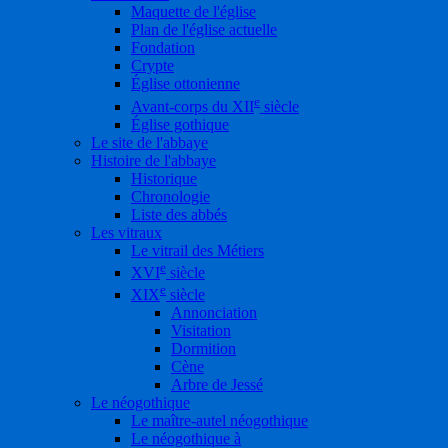
Maquette de l'église
Plan de l'église actuelle
Fondation
Crypte
Église ottonienne
e
Avant-corps du XII
siècle
Église gothique
Le site de l'abbaye
Histoire de l'abbaye
Historique
Chronologie
Liste des abbés
Les vitraux
Le vitrail des Métiers
e
XVI
siècle
e
XIX
siècle
Annonciation
Visitation
Dormition
Cène
Arbre de Jessé
Le néogothique
Le maître-autel néogothique
Le néogothique à