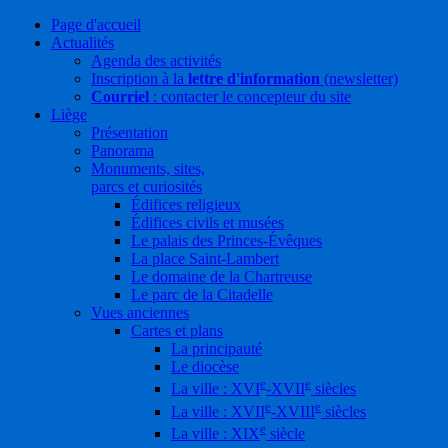
Page d'accueil
Actualités
Agenda des activités
Inscription à la
lettre d'information
(newsletter)
Courriel
: contacter le concepteur du site
Liège
Présentation
Panorama
Monuments, sites,
parcs et curiosités
Édifices religieux
Édifices civils et musées
Le palais des Princes-Évêques
La place Saint-Lambert
Le domaine de la Chartreuse
Le parc de la Citadelle
Vues anciennes
Cartes et plans
La principauté
Le diocèse
e
e
La ville : XVI
-XVII
siècles
e
e
La ville : XVII
-XVIII
siècles
e
La ville : XIX
siècle