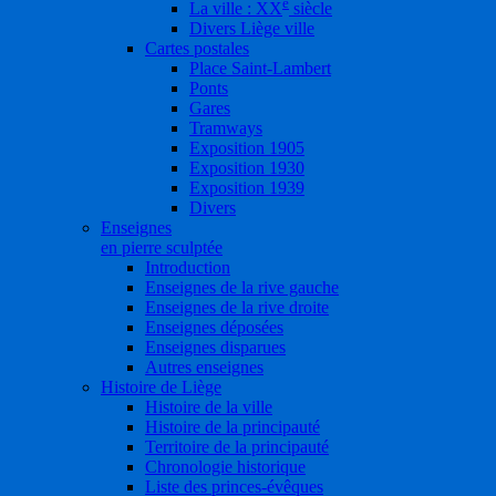
e
La ville : XX
siècle
Divers Liège ville
Cartes postales
Place Saint-Lambert
Ponts
Gares
Tramways
Exposition 1905
Exposition 1930
Exposition 1939
Divers
Enseignes
en pierre sculptée
Introduction
Enseignes de la rive gauche
Enseignes de la rive droite
Enseignes déposées
Enseignes disparues
Autres enseignes
Histoire de Liège
Histoire de la ville
Histoire de la principauté
Territoire de la principauté
Chronologie historique
Liste des princes-évêques