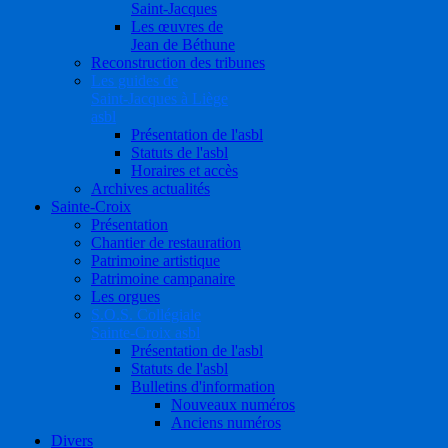
Saint-Jacques
Les œuvres de
Jean de Béthune
Reconstruction des tribunes
Les guides de
Saint-Jacques à Liège
asbl
Présentation de l'asbl
Statuts de l'asbl
Horaires et accès
Archives actualités
Sainte-Croix
Présentation
Chantier de restauration
Patrimoine artistique
Patrimoine campanaire
Les orgues
S.O.S. Collégiale
Sainte-Croix asbl
Présentation de l'asbl
Statuts de l'asbl
Bulletins d'information
Nouveaux numéros
Anciens numéros
Divers