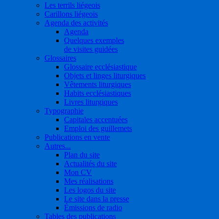
Les terrils liégeois
Carillons liégeois
Agenda des activités
Agenda
Quelques exemples
de visites guidées
Glossaires
Glossaire ecclésiastique
Objets et linges liturgiques
Vêtements liturgiques
Habits ecclésiastiques
Livres liturgiques
Typographie
Capitales accentuées
Emploi des guillemets
Publications en vente
Autres...
Plan du site
Actualités du site
Mon CV
Mes réalisations
Les logos du site
Le site dans la presse
Émissions de radio
Tables des publications