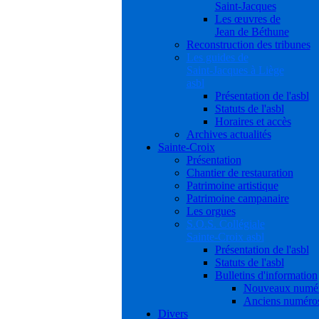
Saint-Jacques
Les œuvres de
Jean de Béthune
Reconstruction des tribunes
Les guides de
Saint-Jacques à Liège
asbl
Présentation de l'asbl
Statuts de l'asbl
Horaires et accès
Archives actualités
Sainte-Croix
Présentation
Chantier de restauration
Patrimoine artistique
Patrimoine campanaire
Les orgues
S.O.S. Collégiale
Sainte-Croix asbl
Présentation de l'asbl
Statuts de l'asbl
Bulletins d'information
Nouveaux numé
Anciens numéro
Divers