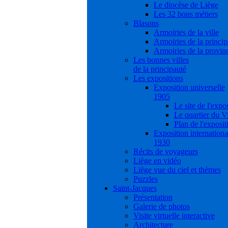
Le diocèse de Liège
Les 32 bons métiers
Blasons
Armoiries de la ville
Armoiries de la princip
Armoiries de la provin
Les bonnes villes
de la principauté
Les expositions
Exposition universelle
1905
Le site de l'expo
Le quartier du V
Plan de l'exposit
Exposition internationa
1930
Récits de voyageurs
Liège en vidéo
Liège vue du ciel et thèmes
Puzzles
Saint-Jacques
Présentation
Galerie de photos
Visite virtuelle interactive
Architecture