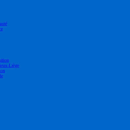
auté
ce
sition
ieux-Liège
ion
le