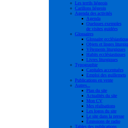
Les terrils liégeois
Carillons liégeois
Agenda des activités
Agenda
Quelques exemples
de visites guidées
Glossaires
Glossaire ecclésiastiqu
Objets et linges liturgi
Vêtements liturgiques
Habits ecclésiastiques
Livres liturgiques
Typographie
Capitales accentuées
Emploi des guillemets
Publications en vente
Autres...
Plan du site
Actualités du site
Mon CV
Mes réalisations
Les logos du site
Le site dans la presse
Émissions de radio
Tables des publications