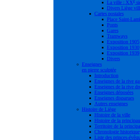
e
La ville : XX
si
Divers Liège vil
Cartes postales
Place Saint-Lam
Ponts
Gares
Tramways
Exposition 1905
Exposition 1930
Exposition 1939
Divers
Enseignes
en pierre sculptée
Introduction
Enseignes de la rive g
Enseignes de la rive dr
Enseignes déposées
Enseignes disparues
Autres enseignes
Histoire de Liège
Histoire de la ville
Histoire de la principau
Territoire de la princip
Chronologie historique
Liste des princes-évêq