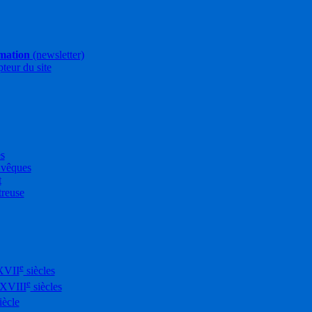
rmation
(newsletter)
pteur du site
es
Évêques
t
treuse
e
XVII
siècles
e
-XVIII
siècles
iècle