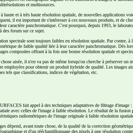
tirésolutions et multisources.
 à haute et à très haute résolution spatiale, de nouvelles applications voie
ent, il est important de s'intéresser à ces nouveaux produits, et de cher
é leur caractère panchromatique. C'est pourquoi, depuis 1993, le labo
à des forum sur ce sujet.
tion spectrale sont toujours faibles en résolution spatiale. Par contre, à 
métrique de faible qualité liée à leur caractère panchromatique. Dès lors
ges composites offrant à la fois une bonne résolution spatiale et spectra
 est chose aisée, il n'en va pas de même lorsqu'on cherche à préserver u
re employées pour obtenir un produit hybride de qualité. Les images ain
s tels que classifications, indices de végétation, etc.
RFACES fait appel à des techniques adaptatives de filtrage d'image : é
tiale avec celles de l'image à faible résolution. Le résultat de la fusion
téristiques radiométriques de l'image originale à faible résolution spatial
ges dépend, avant toute chose, de la qualité de la correction géométriq
ographique et d'un rééchantillonnage des pixels à une résolution commu