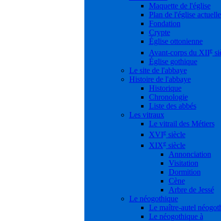
Maquette de l'église
Plan de l'église actuelle
Fondation
Crypte
Église ottonienne
e
Avant-corps du XII
si
Église gothique
Le site de l'abbaye
Histoire de l'abbaye
Historique
Chronologie
Liste des abbés
Les vitraux
Le vitrail des Métiers
e
XVI
siècle
e
XIX
siècle
Annonciation
Visitation
Dormition
Cène
Arbre de Jessé
Le néogothique
Le maître-autel néogot
Le néogothique à