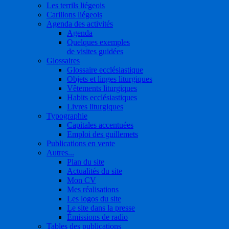
Les terrils liégeois
Carillons liégeois
Agenda des activités
Agenda
Quelques exemples
de visites guidées
Glossaires
Glossaire ecclésiastique
Objets et linges liturgiques
Vêtements liturgiques
Habits ecclésiastiques
Livres liturgiques
Typographie
Capitales accentuées
Emploi des guillemets
Publications en vente
Autres...
Plan du site
Actualités du site
Mon CV
Mes réalisations
Les logos du site
Le site dans la presse
Émissions de radio
Tables des publications