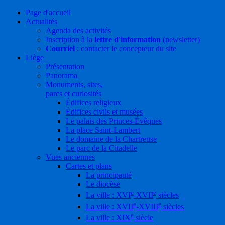
Page d'accueil
Actualités
Agenda des activités
Inscription à la
lettre d'information
(newsletter)
Courriel
: contacter le concepteur du site
Liège
Présentation
Panorama
Monuments, sites,
parcs et curiosités
Édifices religieux
Édifices civils et musées
Le palais des Princes-Évêques
La place Saint-Lambert
Le domaine de la Chartreuse
Le parc de la Citadelle
Vues anciennes
Cartes et plans
La principauté
Le diocèse
e
e
La ville : XVI
-XVII
siècles
e
e
La ville : XVII
-XVIII
siècles
e
La ville : XIX
siècle