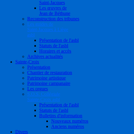
Saint-Jacques
Les œuvres de
Jean de Béthune
Reconstruction des tribunes
Les guides de
Saint-Jacques à Liège
asbl
Présentation de l'asbl
Statuts de l'asbl
Horaires et accès
Archives actualités
Sainte-Croix
Présentation
Chantier de restauration
Patrimoine artistique
Patrimoine campanaire
Les orgues
S.O.S. Collégiale
Sainte-Croix asbl
Présentation de l'asbl
Statuts de l'asbl
Bulletins d'information
Nouveaux numéros
Anciens numéros
Divers