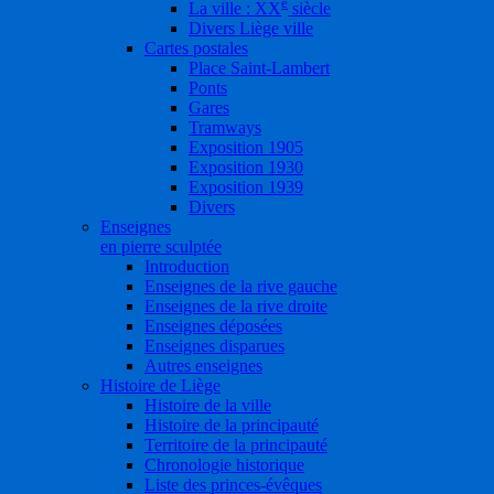
e
La ville : XX
siècle
Divers Liège ville
Cartes postales
Place Saint-Lambert
Ponts
Gares
Tramways
Exposition 1905
Exposition 1930
Exposition 1939
Divers
Enseignes
en pierre sculptée
Introduction
Enseignes de la rive gauche
Enseignes de la rive droite
Enseignes déposées
Enseignes disparues
Autres enseignes
Histoire de Liège
Histoire de la ville
Histoire de la principauté
Territoire de la principauté
Chronologie historique
Liste des princes-évêques