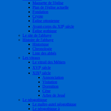
Maquette de l'église
Plan de l'église actuelle
Fondation
Crypte
Église ottonienne
e
Avant-corps du XII
siècle
Église gothique
Le site de l'abbaye
Histoire de l'abbaye
Historique
Chronologie
Liste des abbés
Les vitraux
Le vitrail des Métiers
e
XVI
siècle
e
XIX
siècle
Annonciation
Visitation
Dormition
Cène
Arbre de Jessé
Le néogothique
Le maître-autel néogothique
Le néogothique à