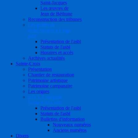
Saint-Jacques
Les œuvres de
Jean de Béthune
Reconstruction des tribunes
Les guides de
Saint-Jacques à Liège
asbl
Présentation de l'asbl
Statuts de l'asbl
Horaires et accès
Archives actualités
Sainte-Croix
Présentation
Chantier de restauration
Patrimoine artistique
Patrimoine campanaire
Les orgues
S.O.S. Collégiale
Sainte-Croix asbl
Présentation de l'asbl
Statuts de l'asbl
Bulletins d'information
Nouveaux numéros
Anciens numéros
Divers