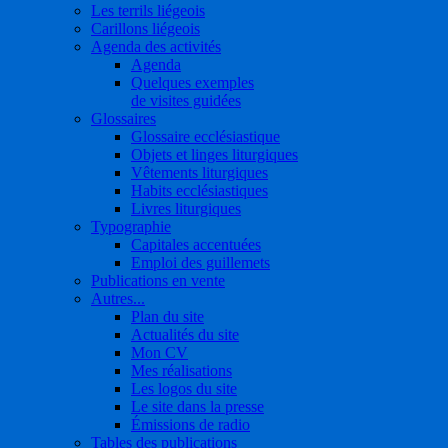
Les terrils liégeois
Carillons liégeois
Agenda des activités
Agenda
Quelques exemples
de visites guidées
Glossaires
Glossaire ecclésiastique
Objets et linges liturgiques
Vêtements liturgiques
Habits ecclésiastiques
Livres liturgiques
Typographie
Capitales accentuées
Emploi des guillemets
Publications en vente
Autres...
Plan du site
Actualités du site
Mon CV
Mes réalisations
Les logos du site
Le site dans la presse
Émissions de radio
Tables des publications