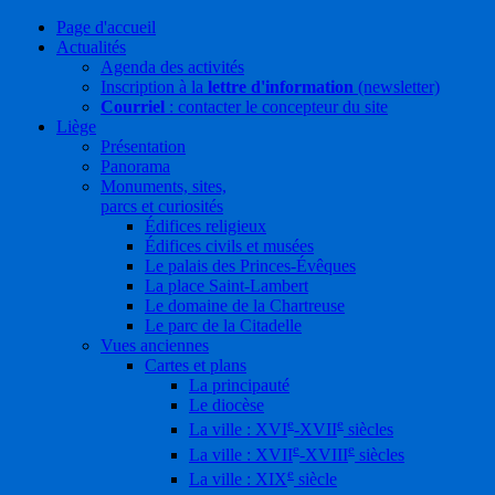
Page d'accueil
Actualités
Agenda des activités
Inscription à la
lettre d'information
(newsletter)
Courriel
: contacter le concepteur du site
Liège
Présentation
Panorama
Monuments, sites,
parcs et curiosités
Édifices religieux
Édifices civils et musées
Le palais des Princes-Évêques
La place Saint-Lambert
Le domaine de la Chartreuse
Le parc de la Citadelle
Vues anciennes
Cartes et plans
La principauté
Le diocèse
e
e
La ville : XVI
-XVII
siècles
e
e
La ville : XVII
-XVIII
siècles
e
La ville : XIX
siècle