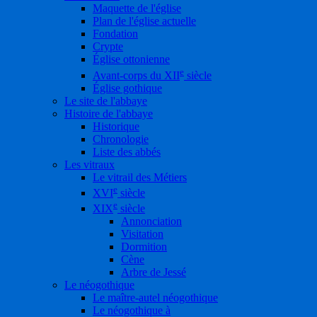
Maquette de l'église
Plan de l'église actuelle
Fondation
Crypte
Église ottonienne
e
Avant-corps du XII
siècle
Église gothique
Le site de l'abbaye
Histoire de l'abbaye
Historique
Chronologie
Liste des abbés
Les vitraux
Le vitrail des Métiers
e
XVI
siècle
e
XIX
siècle
Annonciation
Visitation
Dormition
Cène
Arbre de Jessé
Le néogothique
Le maître-autel néogothique
Le néogothique à