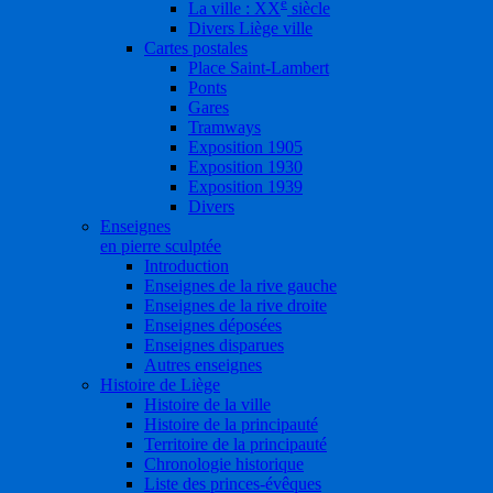
e
La ville : XX
siècle
Divers Liège ville
Cartes postales
Place Saint-Lambert
Ponts
Gares
Tramways
Exposition 1905
Exposition 1930
Exposition 1939
Divers
Enseignes
en pierre sculptée
Introduction
Enseignes de la rive gauche
Enseignes de la rive droite
Enseignes déposées
Enseignes disparues
Autres enseignes
Histoire de Liège
Histoire de la ville
Histoire de la principauté
Territoire de la principauté
Chronologie historique
Liste des princes-évêques