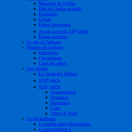
Maquette de l'église
Plan de l'église actuelle
Fondation
Crypte
Église ottonienne
e
Avant-corps du XII
siècle
Église gothique
Le site de l'abbaye
Histoire de l'abbaye
Historique
Chronologie
Liste des abbés
Les vitraux
Le vitrail des Métiers
e
XVI
siècle
e
XIX
siècle
Annonciation
Visitation
Dormition
Cène
Arbre de Jessé
Le néogothique
Le maître-autel néogothique
Le néogothique à