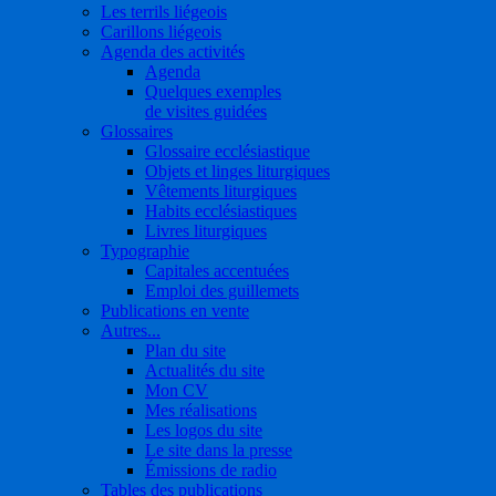
Les terrils liégeois
Carillons liégeois
Agenda des activités
Agenda
Quelques exemples
de visites guidées
Glossaires
Glossaire ecclésiastique
Objets et linges liturgiques
Vêtements liturgiques
Habits ecclésiastiques
Livres liturgiques
Typographie
Capitales accentuées
Emploi des guillemets
Publications en vente
Autres...
Plan du site
Actualités du site
Mon CV
Mes réalisations
Les logos du site
Le site dans la presse
Émissions de radio
Tables des publications