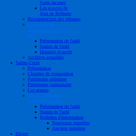
Saint-Jacques
Les œuvres de
Jean de Béthune
Reconstruction des tribunes
Les guides de
Saint-Jacques à Liège
asbl
Présentation de l'asbl
Statuts de l'asbl
Horaires et accès
Archives actualités
Sainte-Croix
Présentation
Chantier de restauration
Patrimoine artistique
Patrimoine campanaire
Les orgues
S.O.S. Collégiale
Sainte-Croix asbl
Présentation de l'asbl
Statuts de l'asbl
Bulletins d'information
Nouveaux numéros
Anciens numéros
Divers