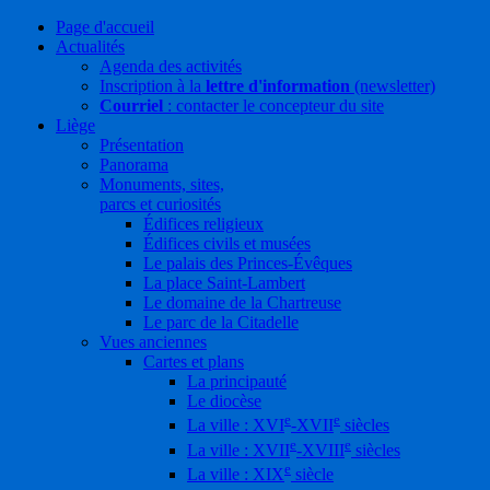
Page d'accueil
Actualités
Agenda des activités
Inscription à la
lettre d'information
(newsletter)
Courriel
: contacter le concepteur du site
Liège
Présentation
Panorama
Monuments, sites,
parcs et curiosités
Édifices religieux
Édifices civils et musées
Le palais des Princes-Évêques
La place Saint-Lambert
Le domaine de la Chartreuse
Le parc de la Citadelle
Vues anciennes
Cartes et plans
La principauté
Le diocèse
e
e
La ville : XVI
-XVII
siècles
e
e
La ville : XVII
-XVIII
siècles
e
La ville : XIX
siècle