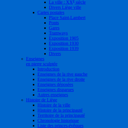
e
La ville : XX
siècle
Divers Liège ville
Cartes postales
Place Saint-Lambert
Ponts
Gares
Tramways
Exposition 1905
Exposition 1930
Exposition 1939
Divers
Enseignes
en pierre sculptée
Introduction
Enseignes de la rive gauche
Enseignes de la rive droite
Enseignes déposées
Enseignes disparues
Autres enseignes
Histoire de Liège
Histoire de la ville
Histoire de la principauté
Territoire de la principauté
Chronologie historique
Liste des princes-évêques