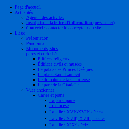
Page d'accueil
Actualités
Agenda des activités
Inscription à la
lettre d'information
(newsletter)
Courriel
: contacter le concepteur du site
Liège
Présentation
Panorama
Monuments, sites,
parcs et curiosités
Édifices religieux
Édifices civils et musées
Le palais des Princes-Évêques
La place Saint-Lambert
Le domaine de la Chartreuse
Le parc de la Citadelle
Vues anciennes
Cartes et plans
La principauté
Le diocèse
e
e
La ville : XVI
-XVII
siècles
e
e
La ville : XVII
-XVIII
siècles
e
La ville : XIX
siècle