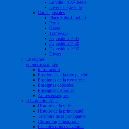
e
La ville : XX
siècle
Divers Liège ville
Cartes postales
Place Saint-Lambert
Ponts
Gares
Tramways
Exposition 1905
Exposition 1930
Exposition 1939
Divers
Enseignes
en pierre sculptée
Introduction
Enseignes de la rive gauche
Enseignes de la rive droite
Enseignes déposées
Enseignes disparues
Autres enseignes
Histoire de Liège
Histoire de la ville
Histoire de la principauté
Territoire de la principauté
Chronologie historique
Liste des princes-évêques