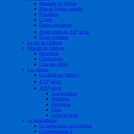
Maquette de l'église
Plan de l'église actuelle
Fondation
Crypte
Église ottonienne
e
Avant-corps du XII
siècle
Église gothique
Le site de l'abbaye
Histoire de l'abbaye
Historique
Chronologie
Liste des abbés
Les vitraux
Le vitrail des Métiers
e
XVI
siècle
e
XIX
siècle
Annonciation
Visitation
Dormition
Cène
Arbre de Jessé
Le néogothique
Le maître-autel néogothique
Le néogothique à