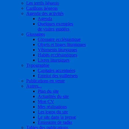
Les terrils liégeois
Carillons liégeois
Agenda des activités
Agenda
Quelques exemples
de visites guidées
Glossaires
Glossaire ecclésiastique
Objets et linges liturgiques
Vêtements liturgiques
Habits ecclésiastiques
Livres liturgiques
Typographie
Capitales accentuées
Emploi des guillemets
Publications en vente
Autres...
Plan du site
Actualités du site
Mon CV
Mes réalisations
Les logos du site
Le site dans la presse
Émissions de radio
Tables des publications