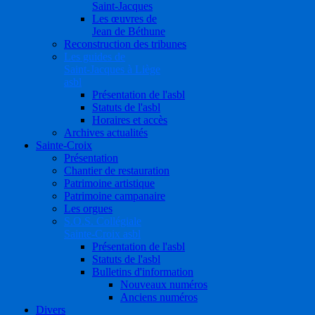
Saint-Jacques
Les œuvres de
Jean de Béthune
Reconstruction des tribunes
Les guides de
Saint-Jacques à Liège
asbl
Présentation de l'asbl
Statuts de l'asbl
Horaires et accès
Archives actualités
Sainte-Croix
Présentation
Chantier de restauration
Patrimoine artistique
Patrimoine campanaire
Les orgues
S.O.S. Collégiale
Sainte-Croix asbl
Présentation de l'asbl
Statuts de l'asbl
Bulletins d'information
Nouveaux numéros
Anciens numéros
Divers