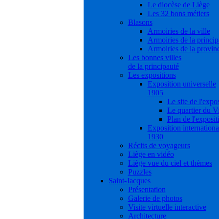
Le diocèse de Liège
Les 32 bons métiers
Blasons
Armoiries de la ville
Armoiries de la princip
Armoiries de la provin
Les bonnes villes
de la principauté
Les expositions
Exposition universelle
1905
Le site de l'expo
Le quartier du V
Plan de l'exposit
Exposition internationa
1930
Récits de voyageurs
Liège en vidéo
Liège vue du ciel et thèmes
Puzzles
Saint-Jacques
Présentation
Galerie de photos
Visite virtuelle interactive
Architecture