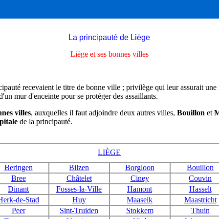
La principauté de Liège
Liège et ses bonnes villes
cipauté recevaient le titre de bonne ville ; privilège qui leur assurait une
 d'un mur d'enceinte pour se protéger des assaillants.
nes villes
, auxquelles il faut adjoindre deux autres villes,
Bouillon
et
M
pitale
de la principauté.
LIÈGE
Beringen
Bilzen
Borgloon
Bouillon
Bree
Châtelet
Ciney
Couvin
Dinant
Fosses-la-Ville
Hamont
Hasselt
Herk-de-Stad
Huy
Maaseik
Maastricht
Peer
Sint-Truiden
Stokkem
Thuin