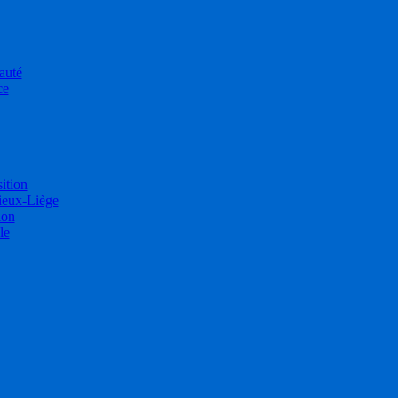
auté
ce
sition
ieux-Liège
ion
le