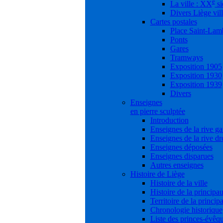
e
La ville : XX
si
Divers Liège vil
Cartes postales
Place Saint-Lam
Ponts
Gares
Tramways
Exposition 1905
Exposition 1930
Exposition 1939
Divers
Enseignes
en pierre sculptée
Introduction
Enseignes de la rive g
Enseignes de la rive dr
Enseignes déposées
Enseignes disparues
Autres enseignes
Histoire de Liège
Histoire de la ville
Histoire de la principau
Territoire de la princip
Chronologie historique
Liste des princes-évêq