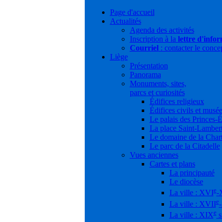
Page d'accueil
Actualités
Agenda des activités
Inscription à la
lettre d'info
Courriel
: contacter le conce
Liège
Présentation
Panorama
Monuments, sites,
parcs et curiosités
Édifices religieux
Édifices civils et musé
Le palais des Princes-
La place Saint-Lamber
Le domaine de la Char
Le parc de la Citadelle
Vues anciennes
Cartes et plans
La principauté
Le diocèse
e
La ville : XVI
-
e
La ville : XVII
e
La ville : XIX
s