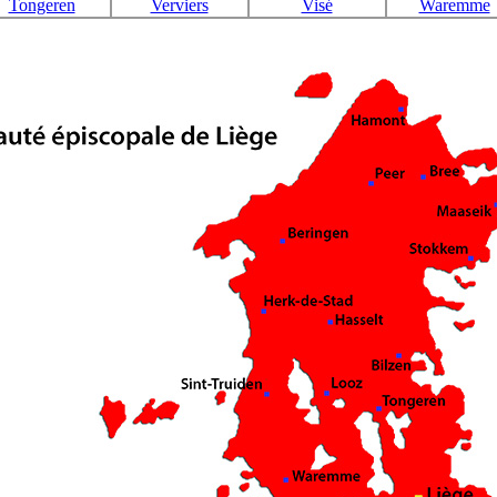
Tongeren
Verviers
Visé
Waremme