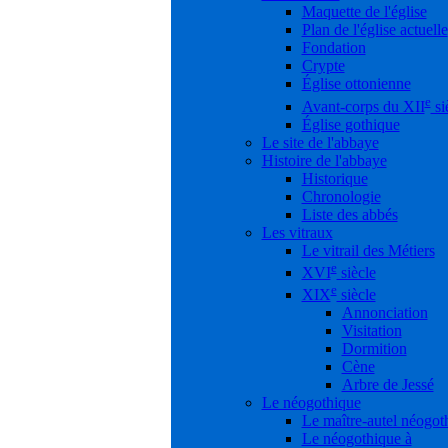
Maquette de l'église
Plan de l'église actuelle
Fondation
Crypte
Église ottonienne
e
Avant-corps du XII
si
Église gothique
Le site de l'abbaye
Histoire de l'abbaye
Historique
Chronologie
Liste des abbés
Les vitraux
Le vitrail des Métiers
e
XVI
siècle
e
XIX
siècle
Annonciation
Visitation
Dormition
Cène
Arbre de Jessé
Le néogothique
Le maître-autel néogot
Le néogothique à