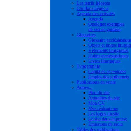
Les terrils liégeois
Carillons liégeois
Agenda des activités
Agenda
Quelques exemples
de visites guidées
Glossaires
Glossaire ecclésiastiqu
Objets et linges liturgi
Vêtements liturgiques
Habits ecclésiastiques
Livres liturgiques
Typographie
Capitales accentuées
Emploi des guillemets
Publications en vente
Autres...
Plan du site
Actualités du site
Mon CV
Mes réalisations
Les logos du site
Le site dans la presse
Émissions de radio
Tables des publications