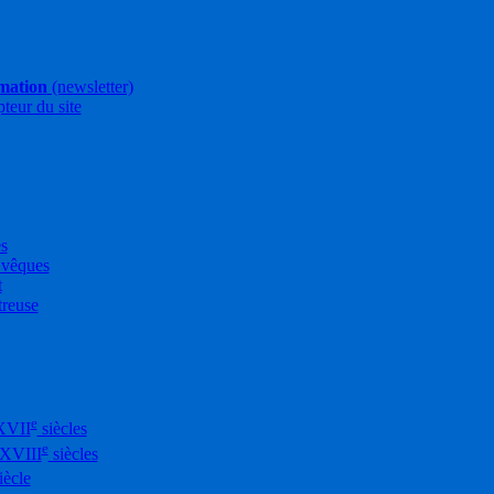
rmation
(newsletter)
pteur du site
es
Évêques
t
treuse
e
XVII
siècles
e
-XVIII
siècles
iècle