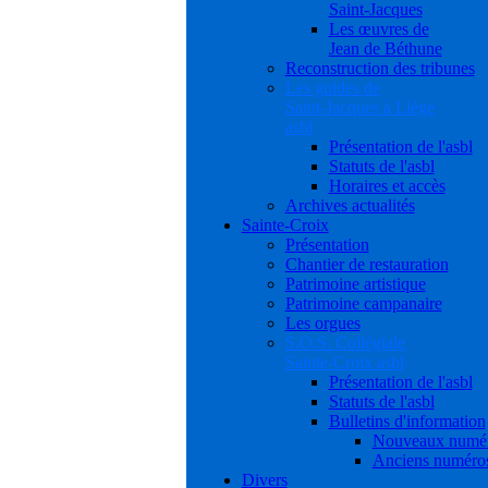
Saint-Jacques
Les œuvres de
Jean de Béthune
Reconstruction des tribunes
Les guides de
Saint-Jacques à Liège
asbl
Présentation de l'asbl
Statuts de l'asbl
Horaires et accès
Archives actualités
Sainte-Croix
Présentation
Chantier de restauration
Patrimoine artistique
Patrimoine campanaire
Les orgues
S.O.S. Collégiale
Sainte-Croix asbl
Présentation de l'asbl
Statuts de l'asbl
Bulletins d'information
Nouveaux numé
Anciens numéro
Divers