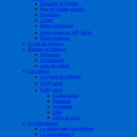
Maquette de l'église
Plan de l'église actuelle
Fondation
Crypte
Église ottonienne
e
Avant-corps du XII
siècle
Église gothique
Le site de l'abbaye
Histoire de l'abbaye
Historique
Chronologie
Liste des abbés
Les vitraux
Le vitrail des Métiers
e
XVI
siècle
e
XIX
siècle
Annonciation
Visitation
Dormition
Cène
Arbre de Jessé
Le néogothique
Le maître-autel néogothique
Le néogothique à