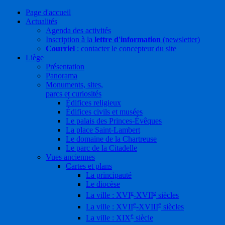
Page d'accueil
Actualités
Agenda des activités
Inscription à la
lettre d'information
(newsletter)
Courriel
: contacter le concepteur du site
Liège
Présentation
Panorama
Monuments, sites,
parcs et curiosités
Édifices religieux
Édifices civils et musées
Le palais des Princes-Évêques
La place Saint-Lambert
Le domaine de la Chartreuse
Le parc de la Citadelle
Vues anciennes
Cartes et plans
La principauté
Le diocèse
e
e
La ville : XVI
-XVII
siècles
e
e
La ville : XVII
-XVIII
siècles
e
La ville : XIX
siècle