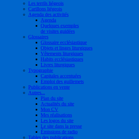
Les terrils liégeois
Carillons liégeois
Agenda des activités
Agenda
Quelques exemples
de visites guidées
Glossaires
Glossaire ecclésiastique
Objets et linges liturgiques
Vêtements liturgiques
Habits ecclésiastiques
Livres liturgiques
Typographie
Capitales accentuées
Emploi des guillemets
Publications en vente
Autres...
Plan du site
Actualités du site
Mon CV
Mes réalisations
Les logos du site
Le site dans la presse
Émissions de radio
Tables des publications