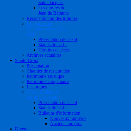
Saint-Jacques
Les œuvres de
Jean de Béthune
Reconstruction des tribunes
Les guides de
Saint-Jacques à Liège
asbl
Présentation de l'asbl
Statuts de l'asbl
Horaires et accès
Archives actualités
Sainte-Croix
Présentation
Chantier de restauration
Patrimoine artistique
Patrimoine campanaire
Les orgues
S.O.S. Collégiale
Sainte-Croix asbl
Présentation de l'asbl
Statuts de l'asbl
Bulletins d'information
Nouveaux numéros
Anciens numéros
Divers