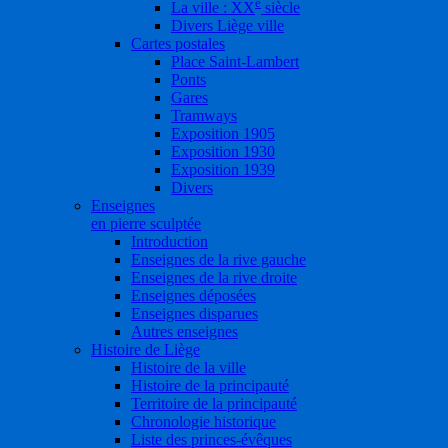
e
La ville : XX
siècle
Divers Liège ville
Cartes postales
Place Saint-Lambert
Ponts
Gares
Tramways
Exposition 1905
Exposition 1930
Exposition 1939
Divers
Enseignes
en pierre sculptée
Introduction
Enseignes de la rive gauche
Enseignes de la rive droite
Enseignes déposées
Enseignes disparues
Autres enseignes
Histoire de Liège
Histoire de la ville
Histoire de la principauté
Territoire de la principauté
Chronologie historique
Liste des princes-évêques