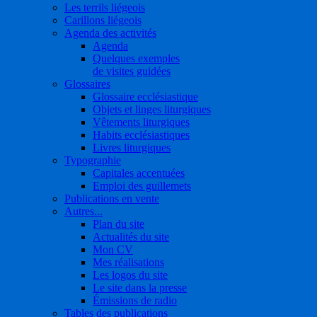
Les terrils liégeois
Carillons liégeois
Agenda des activités
Agenda
Quelques exemples
de visites guidées
Glossaires
Glossaire ecclésiastique
Objets et linges liturgiques
Vêtements liturgiques
Habits ecclésiastiques
Livres liturgiques
Typographie
Capitales accentuées
Emploi des guillemets
Publications en vente
Autres...
Plan du site
Actualités du site
Mon CV
Mes réalisations
Les logos du site
Le site dans la presse
Émissions de radio
Tables des publications