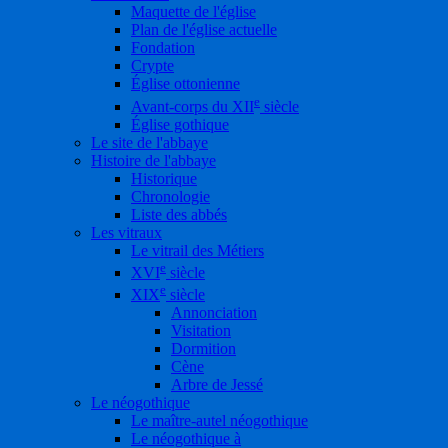
Maquette de l'église
Plan de l'église actuelle
Fondation
Crypte
Église ottonienne
e
Avant-corps du XII
siècle
Église gothique
Le site de l'abbaye
Histoire de l'abbaye
Historique
Chronologie
Liste des abbés
Les vitraux
Le vitrail des Métiers
e
XVI
siècle
e
XIX
siècle
Annonciation
Visitation
Dormition
Cène
Arbre de Jessé
Le néogothique
Le maître-autel néogothique
Le néogothique à