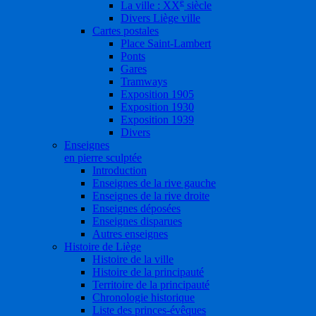
e
La ville : XX
siècle
Divers Liège ville
Cartes postales
Place Saint-Lambert
Ponts
Gares
Tramways
Exposition 1905
Exposition 1930
Exposition 1939
Divers
Enseignes
en pierre sculptée
Introduction
Enseignes de la rive gauche
Enseignes de la rive droite
Enseignes déposées
Enseignes disparues
Autres enseignes
Histoire de Liège
Histoire de la ville
Histoire de la principauté
Territoire de la principauté
Chronologie historique
Liste des princes-évêques