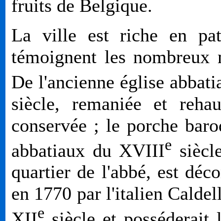
fruits de Belgique.
La ville est riche en pa
témoignent les nombreux 
De l'ancienne église abbatia
siècle, remaniée et reha
conservée ; le porche baro
e
abbatiaux du
XVIII
siècle
quartier de l'abbé, est déc
en 1770 par l'italien Caldel
e
XII
siècle et posséderait