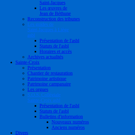
Saint-Jacques
Les œuvres de
Jean de Béthune
Reconstruction des tribunes
Les guides de
Saint-Jacques à Liège
asbl
Présentation de l'asbl
Statuts de l'asbl
Horaires et accès
Archives actualités
Sainte-Croix
Présentation
Chantier de restauration
Patrimoine artistique
Patrimoine campanaire
Les orgues
S.O.S. Collégiale
Sainte-Croix asbl
Présentation de l'asbl
Statuts de l'asbl
Bulletins d'information
Nouveaux numéros
Anciens numéros
Divers