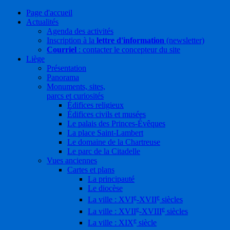
Page d'accueil
Actualités
Agenda des activités
Inscription à la
lettre d'information
(newsletter)
Courriel
: contacter le concepteur du site
Liège
Présentation
Panorama
Monuments, sites,
parcs et curiosités
Édifices religieux
Édifices civils et musées
Le palais des Princes-Évêques
La place Saint-Lambert
Le domaine de la Chartreuse
Le parc de la Citadelle
Vues anciennes
Cartes et plans
La principauté
Le diocèse
e
e
La ville : XVI
-XVII
siècles
e
e
La ville : XVII
-XVIII
siècles
e
La ville : XIX
siècle