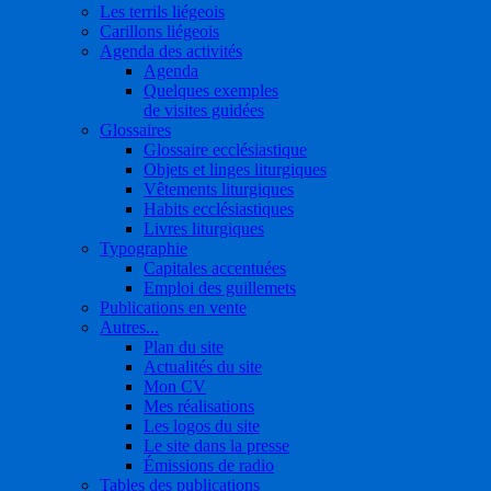
Les terrils liégeois
Carillons liégeois
Agenda des activités
Agenda
Quelques exemples
de visites guidées
Glossaires
Glossaire ecclésiastique
Objets et linges liturgiques
Vêtements liturgiques
Habits ecclésiastiques
Livres liturgiques
Typographie
Capitales accentuées
Emploi des guillemets
Publications en vente
Autres...
Plan du site
Actualités du site
Mon CV
Mes réalisations
Les logos du site
Le site dans la presse
Émissions de radio
Tables des publications