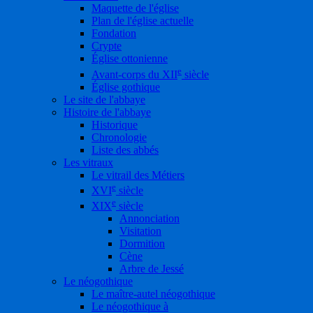
Maquette de l'église
Plan de l'église actuelle
Fondation
Crypte
Église ottonienne
e
Avant-corps du XII
siècle
Église gothique
Le site de l'abbaye
Histoire de l'abbaye
Historique
Chronologie
Liste des abbés
Les vitraux
Le vitrail des Métiers
e
XVI
siècle
e
XIX
siècle
Annonciation
Visitation
Dormition
Cène
Arbre de Jessé
Le néogothique
Le maître-autel néogothique
Le néogothique à