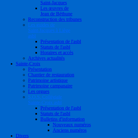
Saint-Jacques
Les œuvres de
Jean de Béthune
Reconstruction des tribunes
Les guides de
Saint-Jacques à Liège
asbl
Présentation de l'asbl
Statuts de l'asbl
Horaires et accès
Archives actualités
Sainte-Croix
Présentation
Chantier de restauration
Patrimoine artistique
Patrimoine campanaire
Les orgues
S.O.S. Collégiale
Sainte-Croix asbl
Présentation de l'asbl
Statuts de l'asbl
Bulletins d'information
Nouveaux numéros
Anciens numéros
Divers