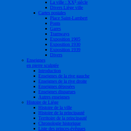
e
La ville : XX
siècle
Divers Liège ville
Cartes postales
Place Saint-Lambert
Ponts
Gares
Tramways
Exposition 1905
Exposition 1930
Exposition 1939
Divers
Enseignes
en pierre sculptée
Introduction
Enseignes de la rive gauche
Enseignes de la rive droite
Enseignes déposées
Enseignes disparues
Autres enseignes
Histoire de Liège
Histoire de la ville
Histoire de la principauté
Territoire de la principauté
Chronologie historique
Liste des princes-évêques