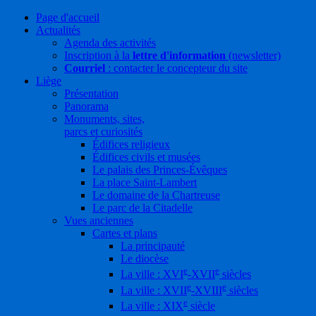
Page d'accueil
Actualités
Agenda des activités
Inscription à la
lettre d'information
(newsletter)
Courriel
: contacter le concepteur du site
Liège
Présentation
Panorama
Monuments, sites,
parcs et curiosités
Édifices religieux
Édifices civils et musées
Le palais des Princes-Évêques
La place Saint-Lambert
Le domaine de la Chartreuse
Le parc de la Citadelle
Vues anciennes
Cartes et plans
La principauté
Le diocèse
e
e
La ville : XVI
-XVII
siècles
e
e
La ville : XVII
-XVIII
siècles
e
La ville : XIX
siècle