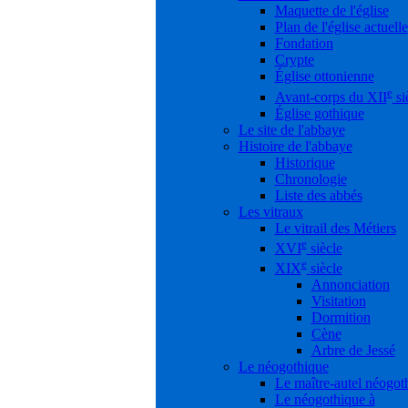
Maquette de l'église
Plan de l'église actuelle
Fondation
Crypte
Église ottonienne
e
Avant-corps du XII
si
Église gothique
Le site de l'abbaye
Histoire de l'abbaye
Historique
Chronologie
Liste des abbés
Les vitraux
Le vitrail des Métiers
e
XVI
siècle
e
XIX
siècle
Annonciation
Visitation
Dormition
Cène
Arbre de Jessé
Le néogothique
Le maître-autel néogot
Le néogothique à