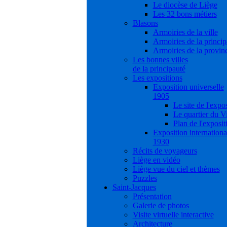
Le diocèse de Liège
Les 32 bons métiers
Blasons
Armoiries de la ville
Armoiries de la princip
Armoiries de la provin
Les bonnes villes
de la principauté
Les expositions
Exposition universelle
1905
Le site de l'expo
Le quartier du V
Plan de l'exposit
Exposition internationa
1930
Récits de voyageurs
Liège en vidéo
Liège vue du ciel et thèmes
Puzzles
Saint-Jacques
Présentation
Galerie de photos
Visite virtuelle interactive
Architecture