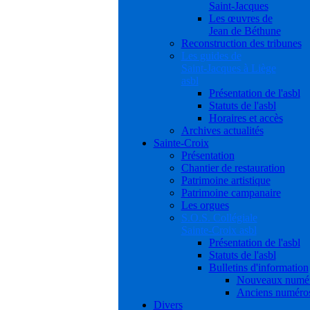
Saint-Jacques
Les œuvres de
Jean de Béthune
Reconstruction des tribunes
Les guides de
Saint-Jacques à Liège
asbl
Présentation de l'asbl
Statuts de l'asbl
Horaires et accès
Archives actualités
Sainte-Croix
Présentation
Chantier de restauration
Patrimoine artistique
Patrimoine campanaire
Les orgues
S.O.S. Collégiale
Sainte-Croix asbl
Présentation de l'asbl
Statuts de l'asbl
Bulletins d'information
Nouveaux numé
Anciens numéro
Divers