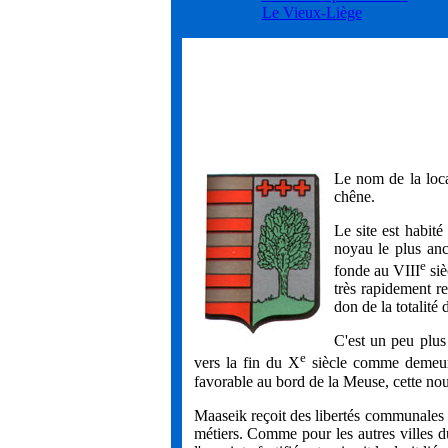
Le Vieux-Liège
Le nom de la loca
chêne.
Le site est habité
noyau le plus anc
e
fonde au
VIII
siè
très rapidement r
don de la totalité
C'est un peu plus
e
vers la fin du
X
siècle comme demeur
favorable au bord de la Meuse, cette no
Maaseik reçoit des libertés communales e
métiers. Comme pour les autres villes du