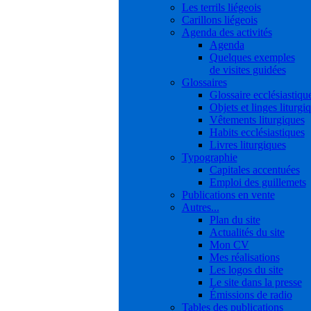
Les terrils liégeois
Carillons liégeois
Agenda des activités
Agenda
Quelques exemples
de visites guidées
Glossaires
Glossaire ecclésiastiqu
Objets et linges liturgi
Vêtements liturgiques
Habits ecclésiastiques
Livres liturgiques
Typographie
Capitales accentuées
Emploi des guillemets
Publications en vente
Autres...
Plan du site
Actualités du site
Mon CV
Mes réalisations
Les logos du site
Le site dans la presse
Émissions de radio
Tables des publications