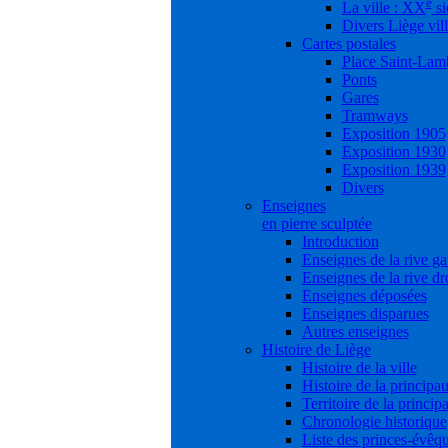
e
La ville : XX
si
Divers Liège vil
Cartes postales
Place Saint-Lam
Ponts
Gares
Tramways
Exposition 1905
Exposition 1930
Exposition 1939
Divers
Enseignes
en pierre sculptée
Introduction
Enseignes de la rive g
Enseignes de la rive dr
Enseignes déposées
Enseignes disparues
Autres enseignes
Histoire de Liège
Histoire de la ville
Histoire de la principau
Territoire de la princip
Chronologie historique
Liste des princes-évêq