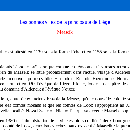
Les bonnes villes de la principauté de Liège
Maaseik
lité est attesté en 1139 sous la forme Eche et en 1155 sous la forme 
 depuis l'époque préhistorique comme en témoignent les restes retrouvés 
ien de Maaseik se situe probablement dans l'actuel village d'Aldeneik
cle un couvent pour ses filles Harlinde et Relinde. Bien que les Norman
econstruit et en 930, l'évêque de Liège, Richer, fonde un chapitre de 
 du domaine d'Aldeneik à l'évêque Notger.
 loin, entre deux anciens bras de la Meuse, qu'une nouvelle colonie se
e des comtes mosans et que les comtes de Looz s'approprient au
X
uvelle localité, Nova Eycke ou Nieuw Eik qui va devenir Maaseik, sup
n 1386 et l'administration de la ville est alors confiée à deux bourgmes
 comté de Looz, deux bancs échevinaux existent à Maaseik : le premier 