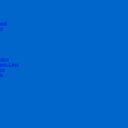
auté
ce
sition
ieux-Liège
ion
le