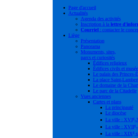
Page d'accueil
Actualités
Agenda des activités
Inscription à la
lettre d'info
Courriel
: contacter le conce
Liège
Présentation
Panorama
Monuments, sites,
parcs et curiosités
Édifices religieux
Édifices civils et musé
Le palais des Princes-
La place Saint-Lamber
Le domaine de la Char
Le parc de la Citadelle
Vues anciennes
Cartes et plans
La principauté
Le diocèse
e
La ville : XVI
-
e
La ville : XVII
e
La ville : XIX
s