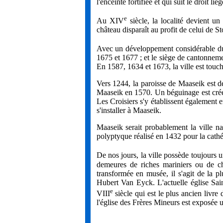
l'enceinte fortifiée et qui suit le droit lié
e
Au
XIV
siècle, la localité devient un 
château disparaît au profit de celui de 
Avec un développement considérable 
1675 et 1677 ; et le siège de cantonneme
En 1587, 1634 et 1673, la ville est touc
Vers 1244, la paroisse de Maaseik est dé
Maaseik en 1570. Un béguinage est créé
Les Croisiers s'y établissent également 
s'installer à Maaseik.
Maaseik serait probablement la ville n
polyptyque réalisé en 1432 pour la cath
De nos jours, la ville possède toujours 
demeures de riches mariniers ou de 
transformée en musée, il s'agit de la p
Hubert Van Eyck. L'actuelle église Sai
e
VIII
siècle qui est le plus ancien livr
l'église des Frères Mineurs est exposée 