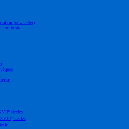
rmation
(newsletter)
pteur du site
es
Évêques
t
treuse
e
XVII
siècles
e
-XVIII
siècles
iècle