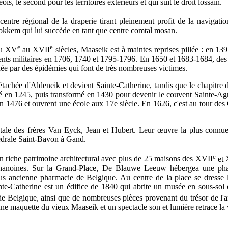
geois, le second pour les territoires extérieurs et qui suit le droit lossain.
centre régional de la draperie tirant pleinement profit de la navigation
Stokkem qui lui succède en tant que centre comtal mosan.
e
e
du
XV
au
XVII
siècles, Maaseik est à maintes reprises pillée : en 
nts militaires en 1706, 1740 et 1795-1796. En 1650 et 1683-1684, des q
hée par des épidémies qui font de très nombreuses victimes.
tachée d'Aldeneik et devient Sainte-Catherine, tandis que le chapitre d
 en 1245, puis transformé en 1430 pour devenir le couvent Sainte-Ag
en 1476 et ouvrent une école aux 17e siècle. En 1626, c'est au tour de
atale des frères Van Eyck, Jean et Hubert. Leur œuvre la plus connu
édrale Saint-Bavon à Gand.
e
un riche patrimoine architectural avec plus de 25 maisons des
XVII
et
chanoines. Sur la Grand-Place, De Blauwe Leeuw hébergea une ph
lus ancienne pharmacie de Belgique. Au centre de la place se dresse l
nte-Catherine est un édifice de 1840 qui abrite un musée en sous-so
e de Belgique, ainsi que de nombreuses pièces provenant du trésor de l
une maquette du vieux Maaseik et un spectacle son et lumière retrace la 