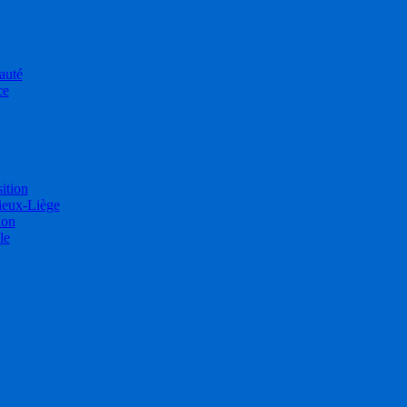
auté
ce
sition
ieux-Liège
ion
le