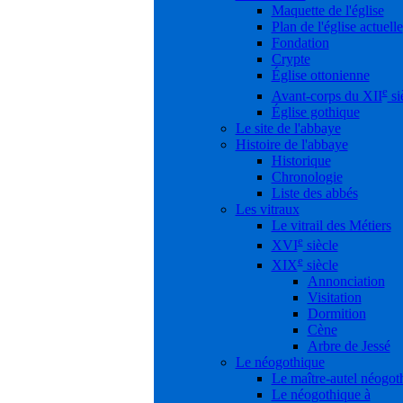
Maquette de l'église
Plan de l'église actuelle
Fondation
Crypte
Église ottonienne
e
Avant-corps du XII
si
Église gothique
Le site de l'abbaye
Histoire de l'abbaye
Historique
Chronologie
Liste des abbés
Les vitraux
Le vitrail des Métiers
e
XVI
siècle
e
XIX
siècle
Annonciation
Visitation
Dormition
Cène
Arbre de Jessé
Le néogothique
Le maître-autel néogot
Le néogothique à