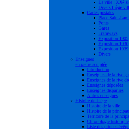
e
La ville : XX
si
Divers Liège vil
Cartes postales
Place Saint-Lam
Ponts
Gares
Tramways
Exposition 1905
Exposition 1930
Exposition 1939
Divers
Enseignes
en pierre sculptée
Introduction
Enseignes de la rive g
Enseignes de la rive dr
Enseignes déposées
Enseignes disparues
Autres enseignes
Histoire de Liège
Histoire de la ville
Histoire de la principau
Territoire de la princip
Chronologie historique
Liste des princes-évêq