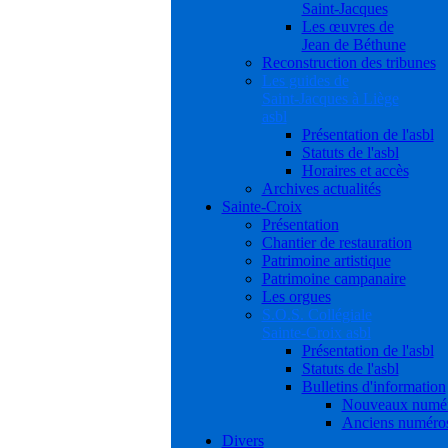
Saint-Jacques
Les œuvres de
Jean de Béthune
Reconstruction des tribunes
Les guides de
Saint-Jacques à Liège
asbl
Présentation de l'asbl
Statuts de l'asbl
Horaires et accès
Archives actualités
Sainte-Croix
Présentation
Chantier de restauration
Patrimoine artistique
Patrimoine campanaire
Les orgues
S.O.S. Collégiale
Sainte-Croix asbl
Présentation de l'asbl
Statuts de l'asbl
Bulletins d'information
Nouveaux numé
Anciens numéro
Divers