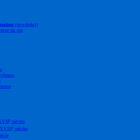
rmation
(newsletter)
pteur du site
es
Évêques
t
treuse
e
XVII
siècles
e
-XVIII
siècles
iècle