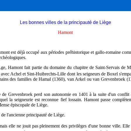
Les bonnes villes de la principauté de Liège
Hamont
mont est déjà occupé aux périodes préhistorique et gallo-romaine comme 
archéologiques.
, Hamont fait partie du domaine du chapitre de Saint-Servais de Maas
avec Achel et Sint-Huibrechts-Lille dont les seigneurs de Boxel s'emp
mains des familles de Hamal (1360), van Arkel ou van Grevenbroek (1
e de Grevenbroek perd son autonomie en 1401 à la suite d'un conflit
uquel la seigneurie est reconnue fief lossain. Hamont passe complèt
 Mense épiscopale de Liège.
e de l'ancienne principauté de Liège.
mais elle ne jouit pas pleinement des privilèges d'une bonne ville. Elle 