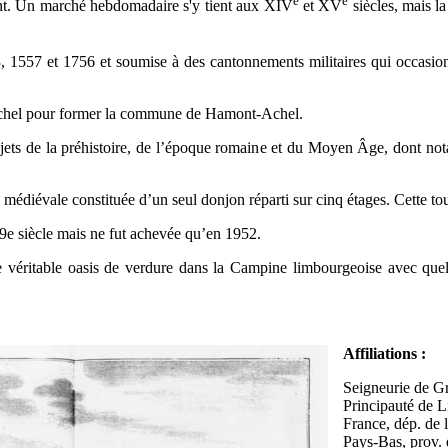
e
e
nt. Un marché hebdomadaire s'y tient aux
XIV
et
XV
siècles, mais l
3, 1557 et 1756 et soumise à des cantonnements militaires qui occa
 Achel pour former la commune de Hamont-Achel.
ets de la préhistoire, de l’époque romaine et du Moyen Âge, dont no
 médiévale constituée d’un seul donjon réparti sur cinq étages. Cette to
9e siècle mais ne fut achevée qu’en 1952.
ritable oasis de verdure dans la Campine limbourgeoise avec quelq
Affiliations :
Seigneurie de G
Principauté de L
France, dép. de 
Pays-Bas, prov.