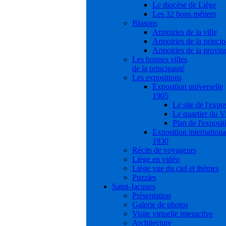
Le diocèse de Liège
Les 32 bons métiers
Blasons
Armoiries de la ville
Armoiries de la princip
Armoiries de la provin
Les bonnes villes
de la principauté
Les expositions
Exposition universelle
1905
Le site de l'expo
Le quartier du V
Plan de l'exposit
Exposition internationa
1930
Récits de voyageurs
Liège en vidéo
Liège vue du ciel et thèmes
Puzzles
Saint-Jacques
Présentation
Galerie de photos
Visite virtuelle interactive
Architecture