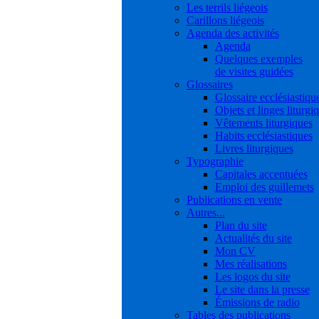
Les terrils liégeois
Carillons liégeois
Agenda des activités
Agenda
Quelques exemples
de visites guidées
Glossaires
Glossaire ecclésiastiqu
Objets et linges liturgi
Vêtements liturgiques
Habits ecclésiastiques
Livres liturgiques
Typographie
Capitales accentuées
Emploi des guillemets
Publications en vente
Autres...
Plan du site
Actualités du site
Mon CV
Mes réalisations
Les logos du site
Le site dans la presse
Émissions de radio
Tables des publications