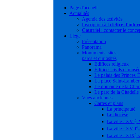
Page d'accueil
Actualités
Agenda des activités
Inscription à la
lettre d'info
Courriel
: contacter le conce
Liège
Présentation
Panorama
Monuments, sites,
parcs et curiosités
Édifices religieux
Édifices civils et musé
Le palais des Princes-
La place Saint-Lamber
Le domaine de la Char
Le parc de la Citadelle
Vues anciennes
Cartes et plans
La principauté
Le diocèse
e
La ville : XVI
-
e
La ville : XVII
e
La ville : XIX
s