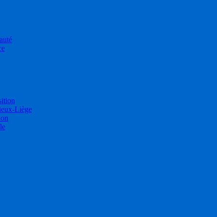
auté
ce
sition
ieux-Liège
ion
le