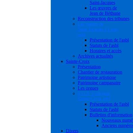
Saint-Jacques
Les œuvres de
Jean de Béthune
Reconstruction des tribunes
Les guides de
Saint-Jacques à Liège
asbl
Présentation de l'asbl
Statuts de l'asbl
Horaires et accès
Archives actualités
Sainte-Croix
Présentation
Chantier de restauration
Patrimoine artistique
Patrimoine campanaire
Les orgues
S.O.S. Collégiale
Sainte-Croix asbl
Présentation de l'asbl
Statuts de l'asbl
Bulletins d'information
Nouveaux numé
Anciens numéro
Divers