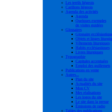
Les terrils liégeois
Carillons liégeois
Agenda des activités
Agenda
Quelques exemples
de visites guidées
Glossaires
Glossaire ecclésiastiqu
Objets et linges liturgi
Vêtements liturgiques
Habits ecclésiastiques
Livres liturgiques
Typographie
Capitales accentuées
Emploi des guillemets
Publications en vente
Autres...
Plan du site
Actualités du site
Mon CV
Mes réalisations
Les logos du site
Le site dans la presse
Émissions de radio
Tables des publications