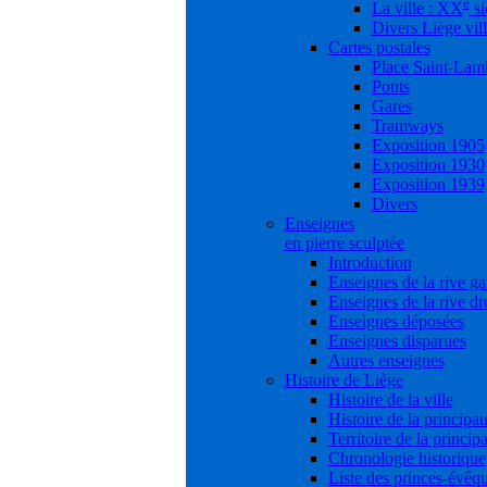
e
La ville : XX
si
Divers Liège vil
Cartes postales
Place Saint-Lam
Ponts
Gares
Tramways
Exposition 1905
Exposition 1930
Exposition 1939
Divers
Enseignes
en pierre sculptée
Introduction
Enseignes de la rive g
Enseignes de la rive dr
Enseignes déposées
Enseignes disparues
Autres enseignes
Histoire de Liège
Histoire de la ville
Histoire de la principau
Territoire de la princip
Chronologie historique
Liste des princes-évêq