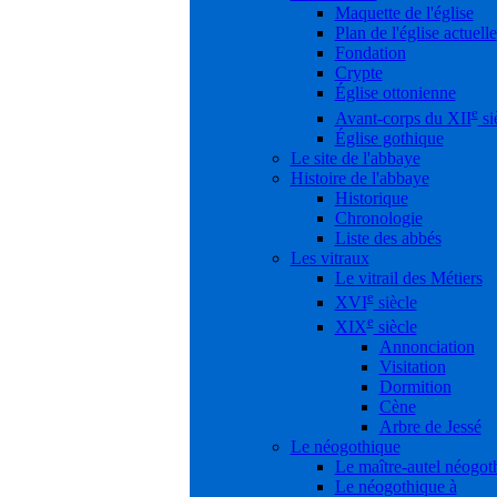
Maquette de l'église
Plan de l'église actuelle
Fondation
Crypte
Église ottonienne
e
Avant-corps du XII
si
Église gothique
Le site de l'abbaye
Histoire de l'abbaye
Historique
Chronologie
Liste des abbés
Les vitraux
Le vitrail des Métiers
e
XVI
siècle
e
XIX
siècle
Annonciation
Visitation
Dormition
Cène
Arbre de Jessé
Le néogothique
Le maître-autel néogot
Le néogothique à