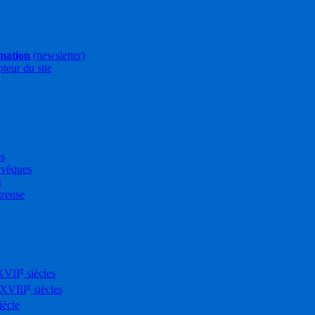
rmation
(newsletter)
pteur du site
es
Évêques
t
treuse
e
XVII
siècles
e
-XVIII
siècles
iècle