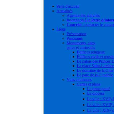
Page d'accueil
Actualités
Agenda des activités
Inscription à la
lettre d'info
Courriel
: contacter le conce
Liège
Présentation
Panorama
Monuments, sites,
parcs et curiosités
Édifices religieux
Édifices civils et musé
Le palais des Princes-
La place Saint-Lamber
Le domaine de la Char
Le parc de la Citadelle
Vues anciennes
Cartes et plans
La principauté
Le diocèse
e
La ville : XVI
-
e
La ville : XVII
e
La ville : XIX
s