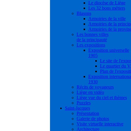
Le diocèse de Liège
Les 32 bons métiers
Blasons
Armoiries de la ville
Armoiries de la princip
Armoiries de la provin
Les bonnes villes
de la principauté
Les expositions
Exposition universelle
1905
Le site de l'expo
Le quartier du V
Plan de l'exposit
Exposition internationa
1930
Récits de voyageurs
Liège en vidéo
Liège vue du ciel et thèmes
Puzzles
Saint-Jacques
Présentation
Galerie de photos
Visite virtuelle interactive
Architecture