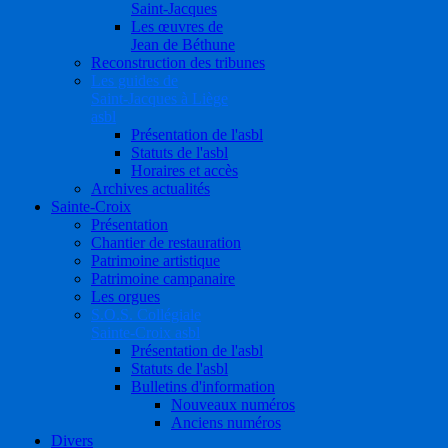
Saint-Jacques
Les œuvres de
Jean de Béthune
Reconstruction des tribunes
Les guides de
Saint-Jacques à Liège
asbl
Présentation de l'asbl
Statuts de l'asbl
Horaires et accès
Archives actualités
Sainte-Croix
Présentation
Chantier de restauration
Patrimoine artistique
Patrimoine campanaire
Les orgues
S.O.S. Collégiale
Sainte-Croix asbl
Présentation de l'asbl
Statuts de l'asbl
Bulletins d'information
Nouveaux numéros
Anciens numéros
Divers