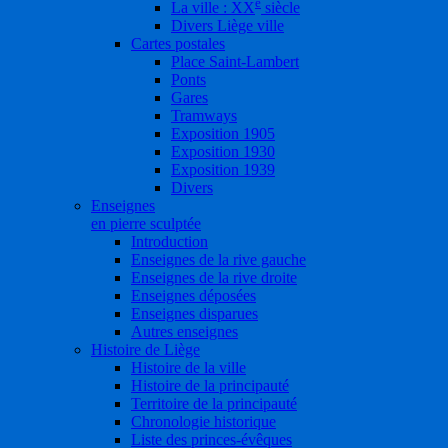
e
La ville : XX
siècle
Divers Liège ville
Cartes postales
Place Saint-Lambert
Ponts
Gares
Tramways
Exposition 1905
Exposition 1930
Exposition 1939
Divers
Enseignes
en pierre sculptée
Introduction
Enseignes de la rive gauche
Enseignes de la rive droite
Enseignes déposées
Enseignes disparues
Autres enseignes
Histoire de Liège
Histoire de la ville
Histoire de la principauté
Territoire de la principauté
Chronologie historique
Liste des princes-évêques