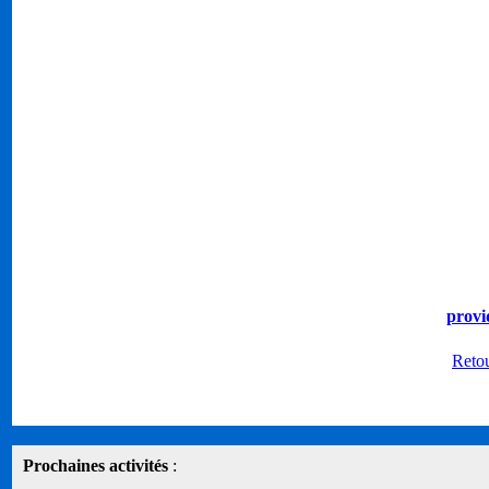
provi
Retou
Prochaines activités
: