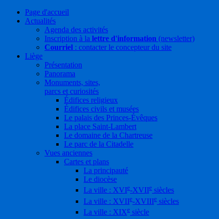
Page d'accueil
Actualités
Agenda des activités
Inscription à la
lettre d'information
(newsletter)
Courriel
: contacter le concepteur du site
Liège
Présentation
Panorama
Monuments, sites,
parcs et curiosités
Édifices religieux
Édifices civils et musées
Le palais des Princes-Évêques
La place Saint-Lambert
Le domaine de la Chartreuse
Le parc de la Citadelle
Vues anciennes
Cartes et plans
La principauté
Le diocèse
e
e
La ville : XVI
-XVII
siècles
e
e
La ville : XVII
-XVIII
siècles
e
La ville : XIX
siècle