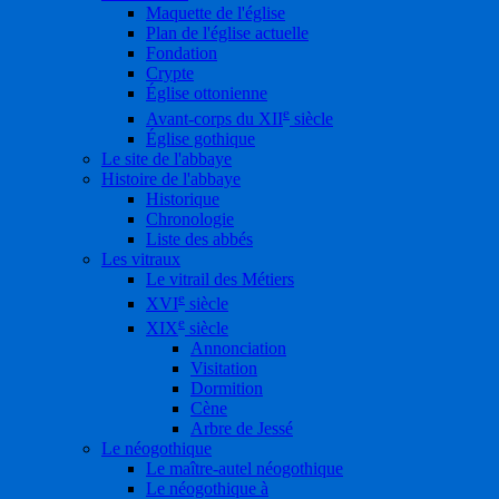
Maquette de l'église
Plan de l'église actuelle
Fondation
Crypte
Église ottonienne
e
Avant-corps du XII
siècle
Église gothique
Le site de l'abbaye
Histoire de l'abbaye
Historique
Chronologie
Liste des abbés
Les vitraux
Le vitrail des Métiers
e
XVI
siècle
e
XIX
siècle
Annonciation
Visitation
Dormition
Cène
Arbre de Jessé
Le néogothique
Le maître-autel néogothique
Le néogothique à