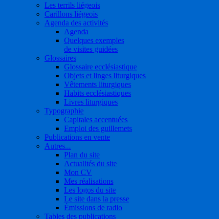
Les terrils liégeois
Carillons liégeois
Agenda des activités
Agenda
Quelques exemples
de visites guidées
Glossaires
Glossaire ecclésiastique
Objets et linges liturgiques
Vêtements liturgiques
Habits ecclésiastiques
Livres liturgiques
Typographie
Capitales accentuées
Emploi des guillemets
Publications en vente
Autres...
Plan du site
Actualités du site
Mon CV
Mes réalisations
Les logos du site
Le site dans la presse
Émissions de radio
Tables des publications