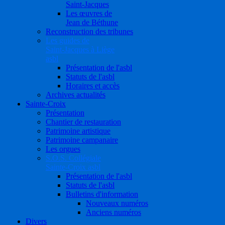
Saint-Jacques
Les œuvres de
Jean de Béthune
Reconstruction des tribunes
Les guides de
Saint-Jacques à Liège
asbl
Présentation de l'asbl
Statuts de l'asbl
Horaires et accès
Archives actualités
Sainte-Croix
Présentation
Chantier de restauration
Patrimoine artistique
Patrimoine campanaire
Les orgues
S.O.S. Collégiale
Sainte-Croix asbl
Présentation de l'asbl
Statuts de l'asbl
Bulletins d'information
Nouveaux numéros
Anciens numéros
Divers