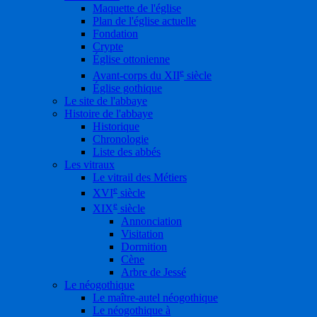
Maquette de l'église
Plan de l'église actuelle
Fondation
Crypte
Église ottonienne
e
Avant-corps du XII
siècle
Église gothique
Le site de l'abbaye
Histoire de l'abbaye
Historique
Chronologie
Liste des abbés
Les vitraux
Le vitrail des Métiers
e
XVI
siècle
e
XIX
siècle
Annonciation
Visitation
Dormition
Cène
Arbre de Jessé
Le néogothique
Le maître-autel néogothique
Le néogothique à