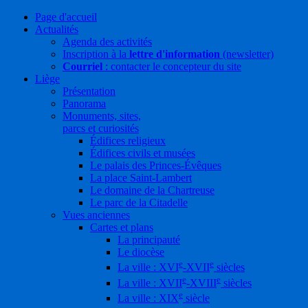
Page d'accueil
Actualités
Agenda des activités
Inscription à la
lettre d'information
(newsletter)
Courriel
: contacter le concepteur du site
Liège
Présentation
Panorama
Monuments, sites,
parcs et curiosités
Édifices religieux
Édifices civils et musées
Le palais des Princes-Évêques
La place Saint-Lambert
Le domaine de la Chartreuse
Le parc de la Citadelle
Vues anciennes
Cartes et plans
La principauté
Le diocèse
e
e
La ville : XVI
-XVII
siècles
e
e
La ville : XVII
-XVIII
siècles
e
La ville : XIX
siècle