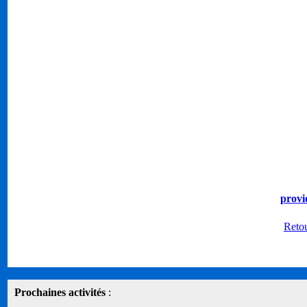
provi
Retou
Prochaines activités
: