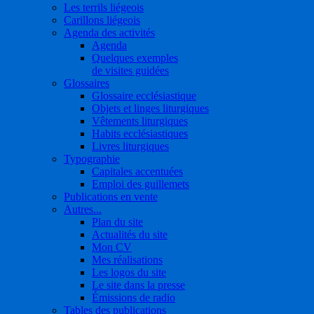
Les terrils liégeois
Carillons liégeois
Agenda des activités
Agenda
Quelques exemples
de visites guidées
Glossaires
Glossaire ecclésiastique
Objets et linges liturgiques
Vêtements liturgiques
Habits ecclésiastiques
Livres liturgiques
Typographie
Capitales accentuées
Emploi des guillemets
Publications en vente
Autres...
Plan du site
Actualités du site
Mon CV
Mes réalisations
Les logos du site
Le site dans la presse
Émissions de radio
Tables des publications