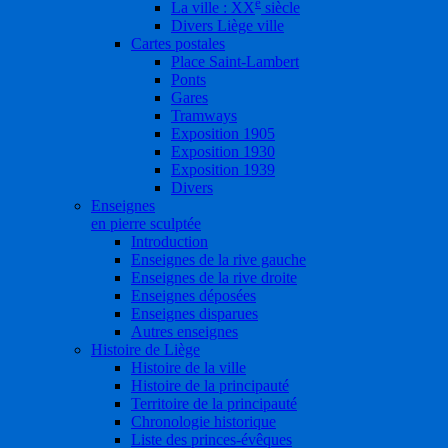
e
La ville : XX
siècle
Divers Liège ville
Cartes postales
Place Saint-Lambert
Ponts
Gares
Tramways
Exposition 1905
Exposition 1930
Exposition 1939
Divers
Enseignes
en pierre sculptée
Introduction
Enseignes de la rive gauche
Enseignes de la rive droite
Enseignes déposées
Enseignes disparues
Autres enseignes
Histoire de Liège
Histoire de la ville
Histoire de la principauté
Territoire de la principauté
Chronologie historique
Liste des princes-évêques