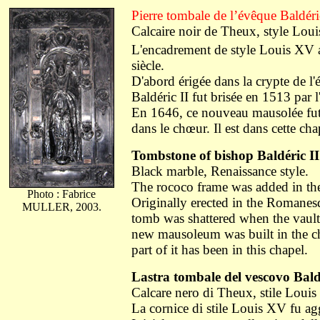
Pierre tombale de l’évêque Baldér
Calcaire noir de Theux, style Loui
L'encadrement de style Louis XV a
siècle.
D'abord érigée dans la crypte de l
Baldéric II fut brisée en 1513 par 
En 1646, ce nouveau mausolée fut 
dans le chœur. Il est dans cette ch
Tombstone of bishop Baldéric II
Black marble, Renaissance style.
The rococo frame was added in the
Photo : Fabrice
Originally erected in the Romanesq
MULLER, 2003.
tomb was shattered when the vault
new mausoleum was built in the ch
part of it has been in this chapel.
Lastra tombale del vescovo Bald
Calcare nero di Theux, stile Louis 
La cornice di stile Louis XV fu ag