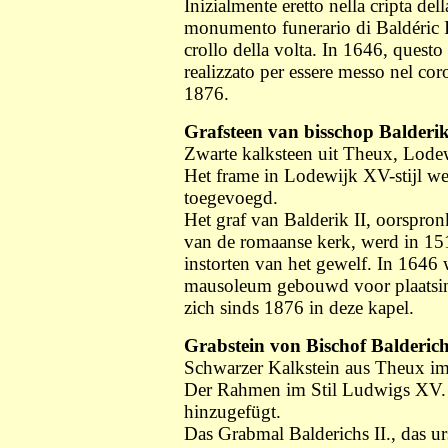
Inizialmente eretto nella cripta del
monumento funerario di Baldéric II
crollo della volta. In 1646, ques
realizzato per essere messo nel cor
1876.
Grafsteen van bisschop Balderik
Zwarte kalksteen uit Theux, Lodewi
Het frame in Lodewijk XV-stijl w
toegevoegd.
Het graf van Balderik II, oorspronk
van de romaanse kerk, werd in 151
instorten van het gewelf. In 1646
mausoleum gebouwd voor plaatsing
zich sinds 1876 in deze kapel.
Grabstein von Bischof Balderich
Schwarzer Kalkstein aus Theux im
Der Rahmen im Stil Ludwigs XV. 
hinzugefügt.
Das Grabmal Balderichs II., das u